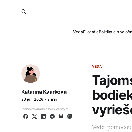
Veda
Filozofia
Politika a spoloč
VEDA
Tajom
bodie
Katarína Kvarková
26 jún 2026
8 min
vyrieš
Zdieľaj tento článok na sociálnych sieťach
Facebook
X
LinkedIn
Telegram
Bluesky
Mastodon
Vedci pomocou 