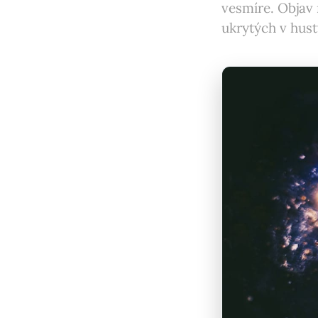
vesmíre. Objav 
ukrytých v hus