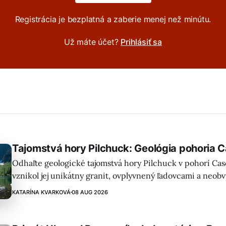
Registrácia je bezplatná a zaberie menej než minútu.
Už máte účet?
Prihlásiť sa
Tajomstvá hory Pilchuck: Geológia pohoria 
Odhaľte geologické tajomstvá hory Pilchuck v pohorí Casc
vznikol jej unikátny granit, ovplyvnený ľadovcami a neobv
Nádherný výhľad z vrcholu vás ohromí!
KATARÍNA KVARKOVÁ
08 AUG 2026