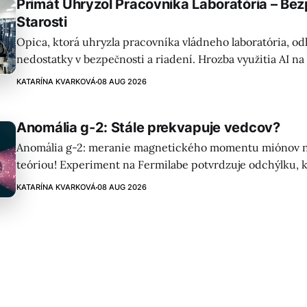
Primát Uhryzol Pracovníka Laboratória – Be
Starosti
Opica, ktorá uhryzla pracovníka vládneho laboratória, od
nedostatky v bezpečnosti a riadení. Hrozba využitia AI na
biologických zbraní a história útekov vírusov zdôrazňujú
KATARÍNA KVARKOVÁ
08 AUG 2026
okamžitého zásahu.
Anomália g-2: Stále prekvapuje vedcov?
Anomália g-2: meranie magnetického momentu miónov n
teóriou! Experiment na Fermilabe potvrdzuje odchýlku, 
naznačovať nové fyzikálne javy mimo štandardného mode
KATARÍNA KVARKOVÁ
08 AUG 2026
pre naše poznanie vesmíru?