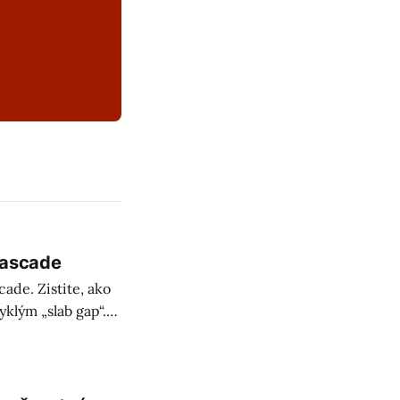
Cascade
ade. Zistite, ako
yklým „slab gap“.