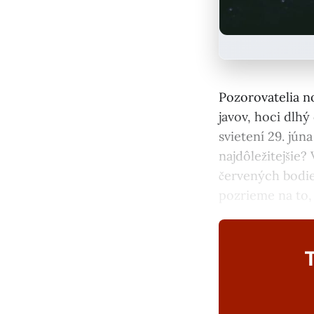
Pozorovatelia n
javov, hoci dlhý
svietení 29. jún
najdôležitejšie
červených bodi
pozrieme na to,
T