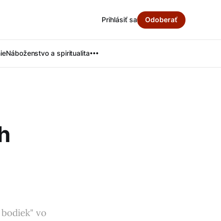
Prihlásiť sa
Odoberať
ie
Náboženstvo a spiritualita
h
 bodiek" vo