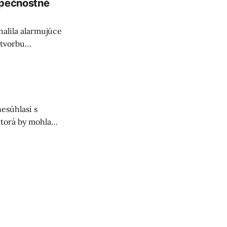
zpečnostné
halila alarmujúce
 tvorbu
 potrebu
esúhlasí s
ktorá by mohla
lu. Čo to znamená