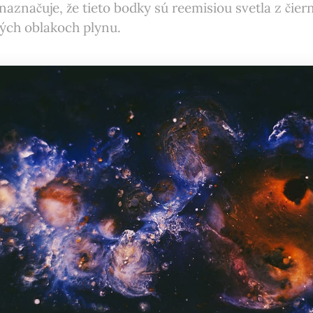
naznačuje, že tieto bodky sú reemisiou svetla z čier
tých oblakoch plynu.