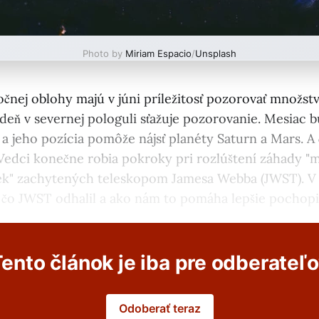
Photo by
Miriam Espacio
/
Unsplash
očnej oblohy majú v júni príležitosť pozorovať množst
 deň v severnej pologuli sťažuje pozorovanie. Mesiac
a a jeho pozícia pomôže nájsť planéty Saturn a Mars. A 
? Vedci konečne robia pokroky pri rozlúštení záhady "
ek" zachytených teleskopom Jamesa Webba (JWST). V 
 čo JWST odhalil a ako nám to pomáha lepšie pochopiť
ento článok je iba pre odberateľ
Odoberať teraz