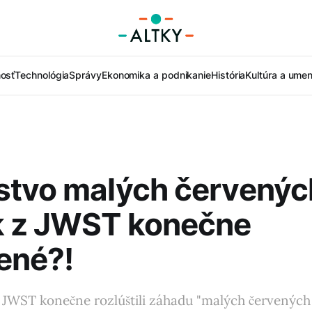
nosť
Technológia
Správy
Ekonomika a podnikanie
História
Kultúra a umen
stvo malých červenýc
k z JWST konečne
ené?!
JWST konečne rozlúštili záhadu "malých červených