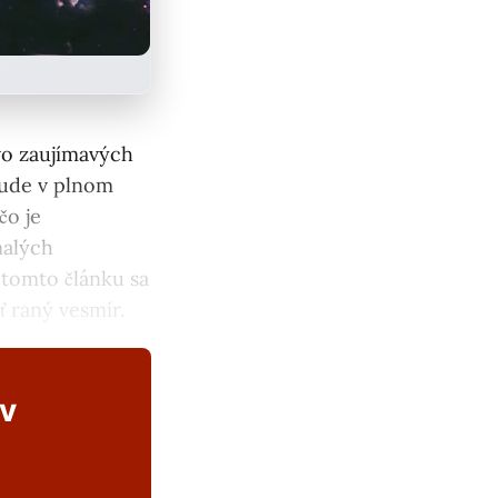
vo zaujímavých
 bude v plnom
čo je
malých
tomto článku sa
 raný vesmír.
ov