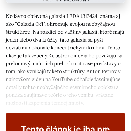
Nedávno objavená galaxia LEDA 1313424, známa aj
ako "Galaxia Oči", ohromuje svojou neobyčajnou
štruktúrou. Na rozdiel od väčšiny galaxií, ktoré majú
jeden alebo dva krúžky, táto galaxia sa pýši
deviatimi dokonale koncentrickými kruhmi. Tento
úkaz je tak vzácny, že astronómovia ho považujú za
prelomový a núti ich prehodnotiť naše predstavy o
tom, ako vznikajú takéto štruktúry. Anton Petrov v
najnovšom videu na YouTube odhaľuje fascinujúce
detaily tohto neobyčajného vesmírneho objektu a
ponúka zaujímavé teórie o jeho vzniku, vrátane
možnosti zapojenia temnej hmoty.
Tento článok je iba pre