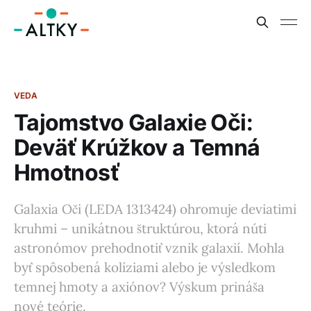
VEDA
Tajomstvo Galaxie Oči:
Deväť Krúžkov a Temná
Hmotnosť
Galaxia Oči (LEDA 1313424) ohromuje deviatimi
kruhmi – unikátnou štruktúrou, ktorá núti
astronómov prehodnotiť vznik galaxií. Mohla
byť spôsobená kolíziami alebo je výsledkom
temnej hmoty a axiónov? Výskum prináša
nové teórie.