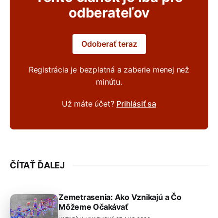
odberateľov
Odoberať teraz
Registrácia je bezplatná a zaberie menej než
minútu.
Už máte účet?
Prihlásiť sa
ČÍTAŤ ĎALEJ
Zemetrasenia: Ako Vznikajú a Čo
Môžeme Očakávať