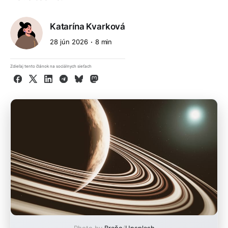
Katarína Kvarková
28 jún 2026
8 min
Zdieľaj tento článok na sociálnych sieťach
Facebook
X
LinkedIn
Telegram
Bluesky
Mastodon
Photo by
Braňo
/
Unsplash