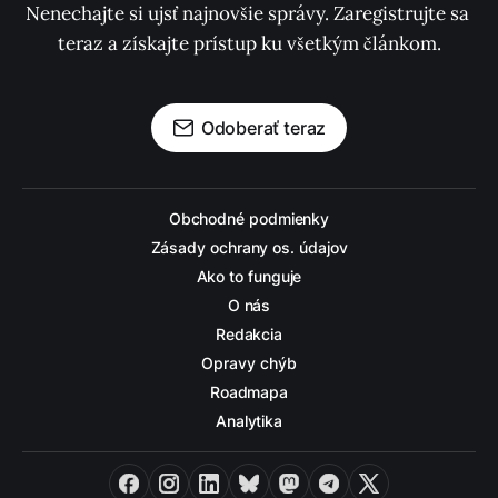
Nenechajte si ujsť najnovšie správy. Zaregistrujte sa 
teraz a získajte prístup ku všetkým článkom.
Odoberať teraz
Obchodné podmienky
Zásady ochrany os. údajov
Ako to funguje
O nás
Redakcia
Opravy chýb
Roadmapa
Analytika
Facebook
Instagram
LinkedIn
Bluesky
Mastodon
Telegram
X