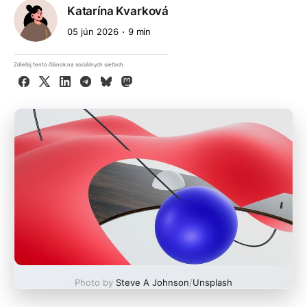
Katarína Kvarková
05 jún 2026
9 min
Zdieľaj tento článok na sociálnych sieťach
Facebook
X
LinkedIn
Telegram
Bluesky
Mastodon
Photo by
Steve A Johnson
/
Unsplash