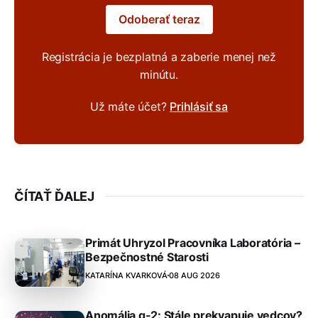
Odoberať teraz
Registrácia je bezplatná a zaberie menej než
minútu.
Už máte účet?
Prihlásiť sa
ČÍTAŤ ĎALEJ
Primát Uhryzol Pracovníka Laboratória –
Bezpečnostné Starosti
KATARÍNA KVARKOVÁ
08 AUG 2026
Anomália g-2: Stále prekvapuje vedcov?