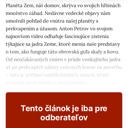
Planéta Zem, náš domov, skrýva vo svojich hlbinách
množstvo záhad. Nedávne vedecké objavy nám
umožnili pohľad do vnútra našej planéty s
prekvapením a úžasom. Anton Petrov vo svojom
najnovšom videu odhaľuje fascinujúce zistenia
týkajúce sa jadra Zeme, ktoré menia naše predstavy
o tom, ako funguje táto obrovská guľa skaly a kovu.
Od neočakávaných zmien v prúde vonkajšieho jadra
až po prekvapivé nálezy vzácnych kovov na povrchu
– toto je prehľad najdôležitejších zistení, ktoré
otvárajú nové otázky o našej planéte.
Tento článok je iba pre
odberateľov