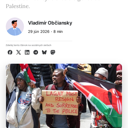
Palestíne.
Vladimír Občiansky
29 jún 2026
8 min
Zdieľaj tento článok na sociálnych sieťach
Facebook
X
LinkedIn
Telegram
Bluesky
Mastodon