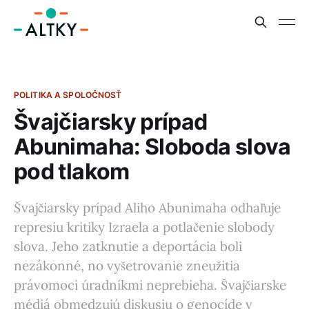
POLITIKA A SPOLOČNOSŤ
Švajčiarsky prípad
Abunimaha: Sloboda slova
pod tlakom
Švajčiarsky prípad Aliho Abunimaha odhaľuje
represiu kritiky Izraela a potlačenie slobody
slova. Jeho zatknutie a deportácia boli
nezákonné, no vyšetrovanie zneužitia
právomoci úradníkmi neprebieha. Švajčiarske
médiá obmedzujú diskusiu o genocíde v