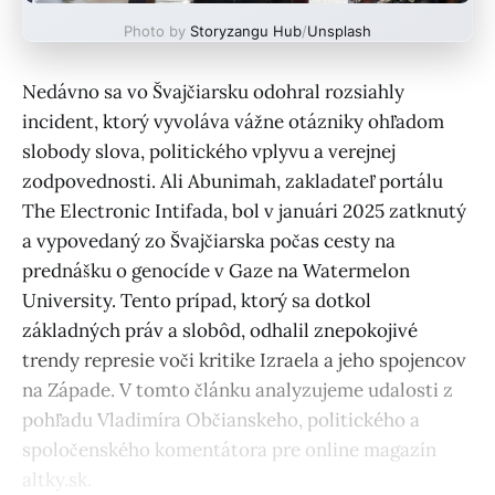
Photo by
Storyzangu Hub
/
Unsplash
Nedávno sa vo Švajčiarsku odohral rozsiahly
incident, ktorý vyvoláva vážne otázniky ohľadom
slobody slova, politického vplyvu a verejnej
zodpovednosti. Ali Abunimah, zakladateľ portálu
The Electronic Intifada, bol v januári 2025 zatknutý
a vypovedaný zo Švajčiarska počas cesty na
prednášku o genocíde v Gaze na Watermelon
University. Tento prípad, ktorý sa dotkol
základných práv a slobôd, odhalil znepokojivé
trendy represie voči kritike Izraela a jeho spojencov
na Západe. V tomto článku analyzujeme udalosti z
pohľadu Vladimíra Občianskeho, politického a
spoločenského komentátora pre online magazín
altky.sk.