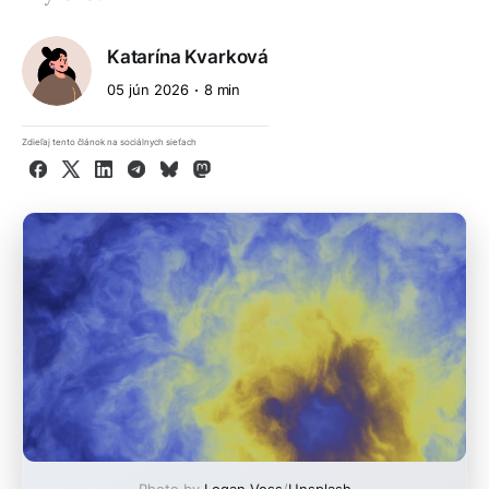
Katarína Kvarková
05 jún 2026
8 min
Zdieľaj tento článok na sociálnych sieťach
Facebook
X
LinkedIn
Telegram
Bluesky
Mastodon
Photo by
Logan Voss
/
Unsplash