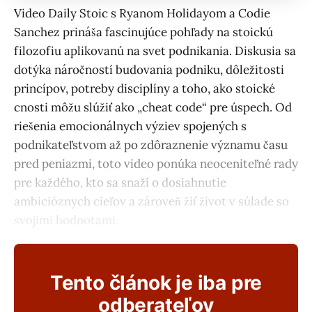
Video Daily Stoic s Ryanom Holidayom a Codie
Sanchez prináša fascinujúce pohľady na stoickú
filozofiu aplikovanú na svet podnikania. Diskusia sa
dotýka náročností budovania podniku, dôležitosti
princípov, potreby disciplíny a toho, ako stoické
cnosti môžu slúžiť ako „cheat code“ pre úspech. Od
riešenia emocionálnych výziev spojených s
podnikateľstvom až po zdôraznenie významu času
pred peniazmi, toto video ponúka neoceniteľné rady
pre každého, kto sa snaží o dosiahnutie
ambicióznych cieľov a zároveň žiť život v súlade so
svojimi hodnotami.
Tento článok je iba pre
odberateľov