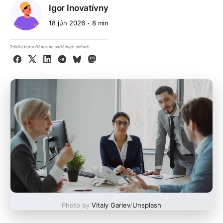
Igor Inovatívny
18 jún 2026
8 min
Zdieľaj tento článok na sociálnych sieťach
Facebook
X
LinkedIn
Telegram
Bluesky
Mastodon
Photo by
Vitaly Gariev
/
Unsplash