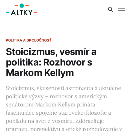
POLITIKA A SPOLOČNOSŤ
Stoicizmus, vesmír a
politika: Rozhovor s
Markom Kellym
Stoicizmus, skúsenosti astronauta a aktuálne
politické výzvy – rozhovor s americkým
senátorom Markom Kellym prináša
fascinujúce spojenie starovekej filozofie a
pohľadu na svet z vesmíru. Zdôrazňuje
prípravu, perspektívu a etické rozhodovanie v