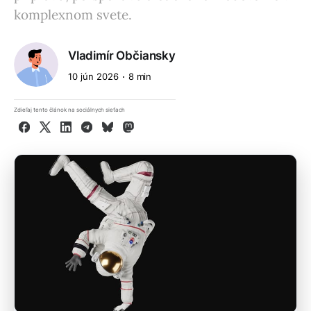
komplexnom svete.
Vladimír Občiansky
10 jún 2026
8 min
Zdieľaj tento článok na sociálnych sieťach
Facebook
X
LinkedIn
Telegram
Bluesky
Mastodon