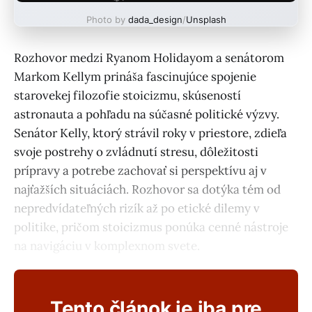
Photo by
dada_design
/
Unsplash
Rozhovor medzi Ryanom Holidayom a senátorom
Markom Kellym prináša fascinujúce spojenie
starovekej filozofie stoicizmu, skúseností
astronauta a pohľadu na súčasné politické výzvy.
Senátor Kelly, ktorý strávil roky v priestore, zdieľa
svoje postrehy o zvládnutí stresu, dôležitosti
prípravy a potrebe zachovať si perspektívu aj v
najťažších situáciách. Rozhovor sa dotýka tém od
nepredvídateľných rizík až po etické dilemy v
politike, pričom stoicizmus ponúka cenné nástroje
na navigáciu v komplexnom svete.
Tento článok je iba pre