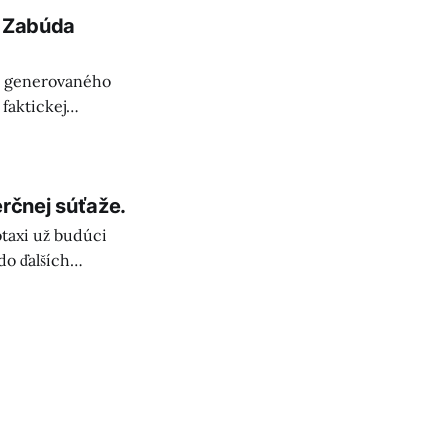
a Zabúda
hu generovaného
 faktickej
a pre budúcnosť AI.
rčnej súťaže.
taxi už budúci
do ďalších
až 5000 vozidiel.