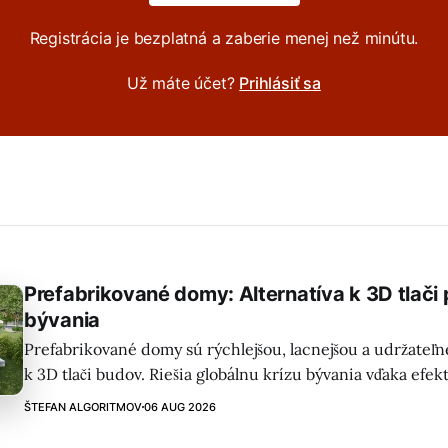
Registrácia je bezplatná a zaberie menej než minútu.
Už máte účet?
Prihlásiť sa
Prefabrikované domy: Alternatíva k 3D tlači 
bývania
Prefabrikované domy sú rýchlejšou, lacnejšou a udržateľn
k 3D tlači budov. Riešia globálnu krízu bývania vďaka efek
výrobe a montáži na mieste.
ŠTEFAN ALGORITMOV
06 AUG 2026