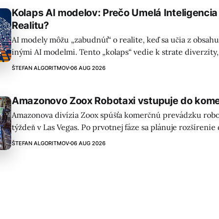
Kolaps AI modelov: Prečo Umelá Inteligenci
Realitu?
AI modely môžu „zabudnúť“ o realite, keď sa učia z obsa
inými AI modelmi. Tento „kolaps“ vedie k strate diverzity,
spoľahlivosti a môže zosilňovať zaujatosť. Je to vážna výzv
ŠTEFAN ALGORITMOV
06 AUG 2026
Amazonovo Zoox Robotaxi vstupuje do kome
Amazonova divízia Zoox spúšťa komerčnú prevádzku robo
týždeň v Las Vegas. Po prvotnej fáze sa plánuje rozšírenie 
amerických miest a regulačné orgány povoľujú nasadenie 
ŠTEFAN ALGORITMOV
06 AUG 2026