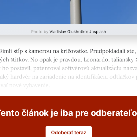
Photo by
Vladislav Glukhotko
/
Unsplash
šimli stĺp s kamerou na križovatke. Predpokladali ste, 
ých štítkov. No opak je pravdou. Leonardo, taliansky
 ho postavil, patentoval softvérovú aktualizáciu nazv
ký hardvér na zariadenie na identifikáciu odtlačkov p
ovať nové vybavenie.
ento článok je iba pre odberateľ
Odoberať teraz