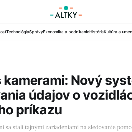
nosť
Technológia
Správy
Ekonomika a podnikanie
História
Kultúra a umen
s kamerami: Nový sys
ania údajov o vozidlá
ho príkazu
i sa stali tajnými zariadeniami na sledovanie pom