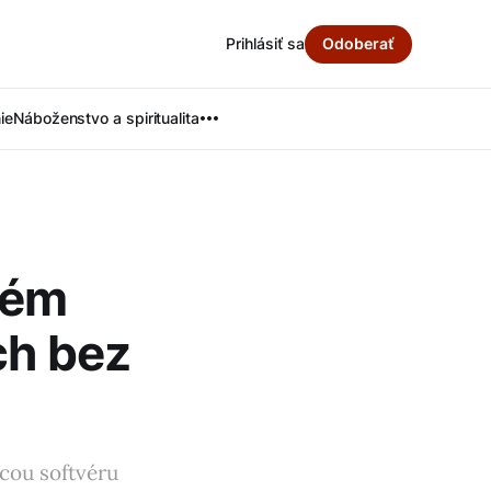
Prihlásiť sa
Odoberať
ie
Náboženstvo a spiritualita
tém
ch bez
ocou softvéru