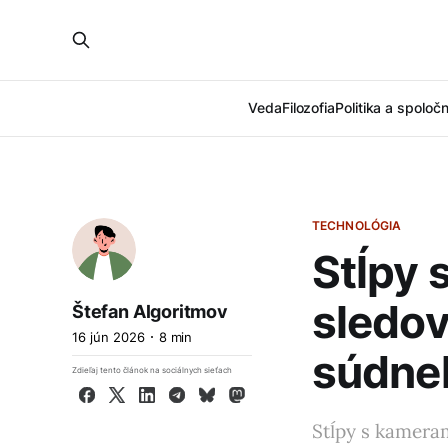
Veda
Filozofia
Politika a spoloč
TECHNOLÓGIA
Stĺpy 
sledov
Štefan Algoritmov
16 jún 2026
8 min
súdne
Zdieľaj tento článok na sociálnych sieťach
Facebook
X
LinkedIn
Telegram
Bluesky
Mastodon
Stĺpy s kameram