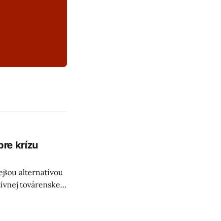
pre krízu
ejšou alternatívou
tívnej továrenskej