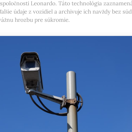
 spoločnosti Leonardo. Táto technológia zaznamená
ďalšie údaje z vozidiel a archivuje ich navždy bez sú
 vážnu hrozbu pre súkromie.