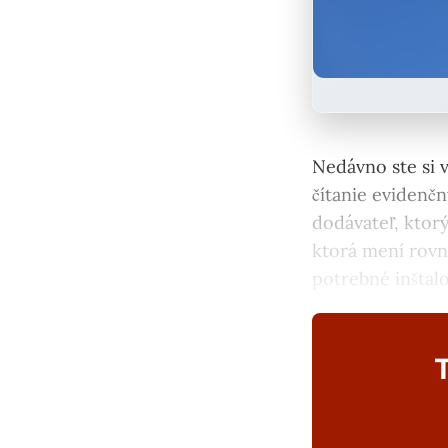
Nedávno ste si v
čítanie evidenčn
dodávateľ, ktorý
ktorá mení rovna
potrebné inštal
T