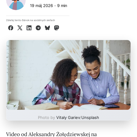
19 máj 2026
9 min
Zdieľaj tento článok na sociálnych sieťach
Facebook
X
LinkedIn
Telegram
Bluesky
Mastodon
Photo by
Vitaly Gariev
/
Unsplash
Video od Aleksandry Żołędziewskej na