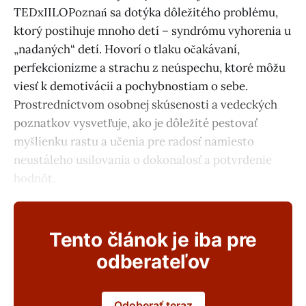
TEDxIILOPoznań sa dotýka dôležitého problému,
ktorý postihuje mnoho detí – syndrómu vyhorenia u
„nadaných“ detí. Hovorí o tlaku očakávaní,
perfekcionizme a strachu z neúspechu, ktoré môžu
viesť k demotivácii a pochybnostiam o sebe.
Prostredníctvom osobnej skúsenosti a vedeckých
poznatkov vysvetľuje, ako je dôležité pestovať
myšlienku rastu a učenia pre radosť namiesto
neustáleho usilovania o dokonalosť a potvrdenie
hodnôt.
Tento článok je iba pre
odberateľov
Odoberať teraz