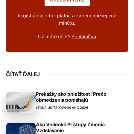
Registrácia je bezplatná a zaberie menej než
minútu.
Už máte účet?
Prihlásiť sa
ČÍTAŤ ĎALEJ
Prekážky ako príležitosť: Prečo
obmedzenia pomáhajú
LENKA UČITEĽOVÁ
04 AUG 2026
Ako Vedecké Prístupy Zmenia
Vzdelávanie