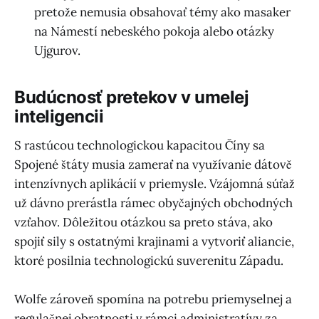
pretože nemusia obsahovať témy ako masaker
na Námestí nebeského pokoja alebo otázky
Ujgurov.
Budúcnosť pretekov v umelej
inteligencii
S rastúcou technologickou kapacitou Číny sa
Spojené štáty musia zamerať na využívanie dátově
intenzívnych aplikácií v priemysle. Vzájomná súťaž
už dávno prerástla rámec obyčajných obchodných
vzťahov. Dôležitou otázkou sa preto stáva, ako
spojiť sily s ostatnými krajinami a vytvoriť aliancie,
ktoré posilnia technologickú suverenitu Západu.
Wolfe zároveň spomína na potrebu priemyselnej a
regulačnej obratnosti v rámci administratívy za