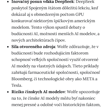
Inovačný posun vďaka DeepSeek
: DeepSeek
poskytol Spojeným štátom dôležitú lekciu, keď
dokázal aj s obmedzeným počtom GPU
konkurovať niektorým špičkovým americkým
modelom. Tento výkon spustil debaty o
budúcnosti AI, možnosti menších AI modelov, a
nových architektúrach čipov.
Sila otvoreného zdroja
: Wolfe zdôrazňuje, že v
budúcnosti bude rozhodujúcim faktorom
schopnosť veľkých spoločností využiť otvorené
AI modely na vlastných údajoch. Tieto príklady
zahŕňajú farmaceutické spoločnosti, spoločnosť
Bloomberg, či technologické obry ako META a
Tesla.
Riziko čínskych AI modelov
: Wolfe upozorňuje
na to, že čínske AI modely môžu byť nakoniec
menej presné a odolné voči historickým faktom,