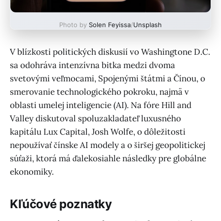
Photo by
Solen Feyissa
/
Unsplash
V blízkosti politických diskusií vo Washingtone D.C.
sa odohráva intenzívna bitka medzi dvoma
svetovými veľmocami, Spojenými štátmi a Čínou, o
smerovanie technologického pokroku, najmä v
oblasti umelej inteligencie (AI). Na fóre Hill and
Valley diskutoval spoluzakladateľ luxusného
kapitálu Lux Capital, Josh Wolfe, o dôležitosti
nepoužívať čínske AI modely a o širšej geopolitickej
súťaži, ktorá má ďalekosiahle následky pre globálne
ekonomiky.
Kľúčové poznatky