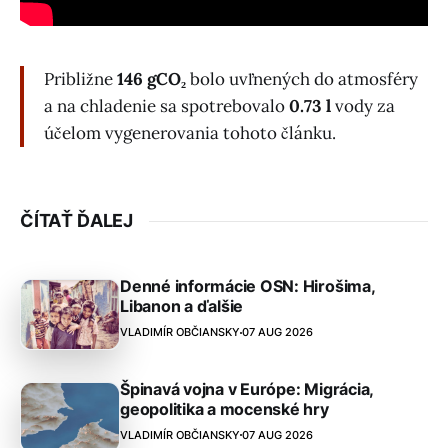
Približne
146 gCO₂
bolo uvľnených do atmosféry
a na chladenie sa spotrebovalo
0.73 l
vody za
účelom vygenerovania tohoto článku.
ČÍTAŤ ĎALEJ
Denné informácie OSN: Hirošima,
Libanon a ďalšie
VLADIMÍR OBČIANSKY
07 AUG 2026
Špinavá vojna v Európe: Migrácia,
geopolitika a mocenské hry
VLADIMÍR OBČIANSKY
07 AUG 2026