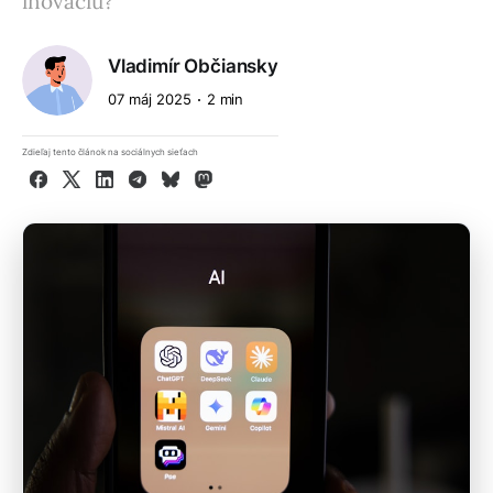
inováciu?
Vladimír Občiansky
07 máj 2025
2 min
Zdieľaj tento článok na sociálnych sieťach
Facebook
X
LinkedIn
Telegram
Bluesky
Mastodon