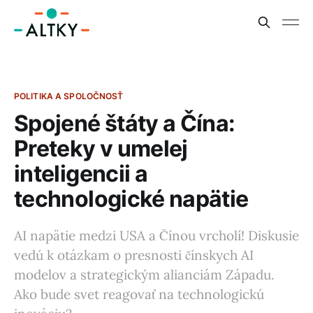
POLITIKA A SPOLOČNOSŤ
Spojené štáty a Čína:
Preteky v umelej
inteligencii a
technologické napätie
AI napätie medzi USA a Čínou vrcholí! Diskusie
vedú k otázkam o presnosti čínskych AI
modelov a strategickým alianciám Západu.
Ako bude svet reagovať na technologickú