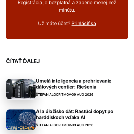
Registrácia je bezplatná a zaberie menej než
minútu.
Už máte účet?
Prihlásiť sa
ČÍTAŤ ĎALEJ
Umelá inteligencia a prehrievanie
dátových centier: Riešenia
ŠTEFAN ALGORITMOV
09 AUG 2026
AI a úložisko dát: Rastúci dopyt po
harddiskoch vďaka AI
ŠTEFAN ALGORITMOV
09 AUG 2026