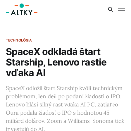
TECHNOLÓGIA
SpaceX odkladá štart
Starship, Lenovo rastie
vďaka AI
SpaceX odložil štart Starship kvôli technickým
problémom, len deň po podaní žiadosti o IPO.
Lenovo hlási silný rast vďaka AI PC, zatiaľ čo
Oura podala žiadosť o IPO s hodnotou 45
miliárd dolárov. Zoom a Williams-Sonoma tiež
investujú do AI.