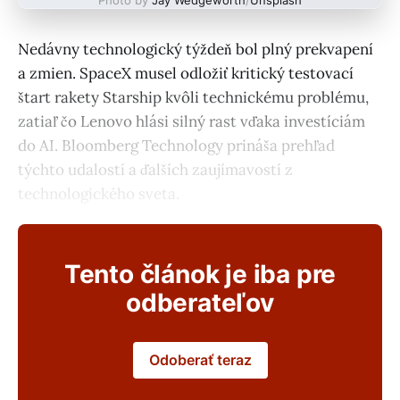
Nedávny technologický týždeň bol plný prekvapení
a zmien. SpaceX musel odložiť kritický testovací
štart rakety Starship kvôli technickému problému,
zatiaľ čo Lenovo hlási silný rast vďaka investíciám
do AI. Bloomberg Technology prináša prehľad
týchto udalostí a ďalších zaujímavostí z
technologického sveta.
Tento článok je iba pre
odberateľov
Odoberať teraz