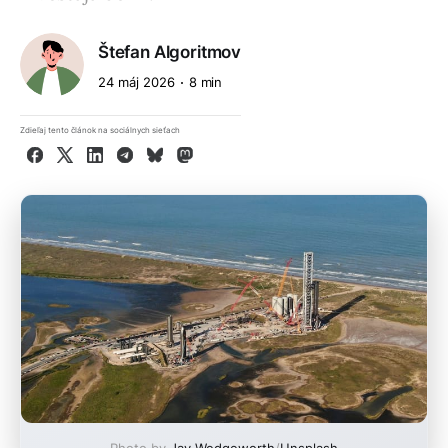
Štefan Algoritmov
24 máj 2026
8 min
Zdieľaj tento článok na sociálnych sieťach
Facebook
X
LinkedIn
Telegram
Bluesky
Mastodon
Photo by
Jay Wedgeworth
/
Unsplash