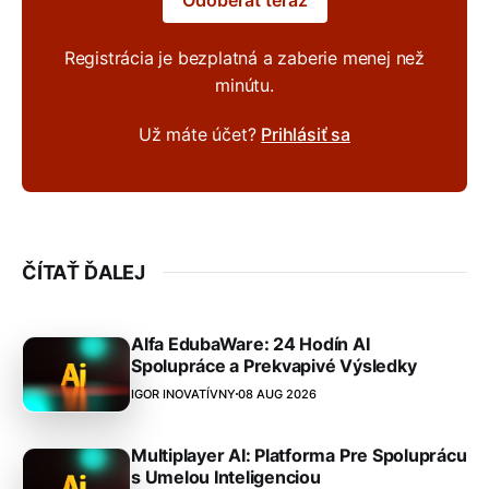
Registrácia je bezplatná a zaberie menej než
minútu.
Už máte účet?
Prihlásiť sa
ČÍTAŤ ĎALEJ
Alfa EdubaWare: 24 Hodín AI
Spolupráce a Prekvapivé Výsledky
IGOR INOVATÍVNY
08 AUG 2026
Multiplayer AI: Platforma Pre Spoluprácu
s Umelou Inteligenciou