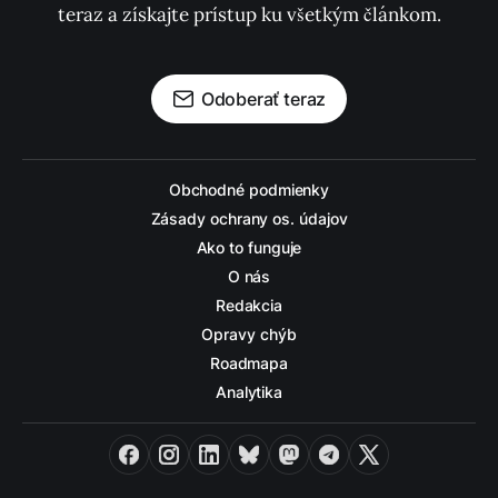
teraz a získajte prístup ku všetkým článkom.
Odoberať teraz
Obchodné podmienky
Zásady ochrany os. údajov
Ako to funguje
O nás
Redakcia
Opravy chýb
Roadmapa
Analytika
Facebook
Instagram
LinkedIn
Bluesky
Mastodon
Telegram
X