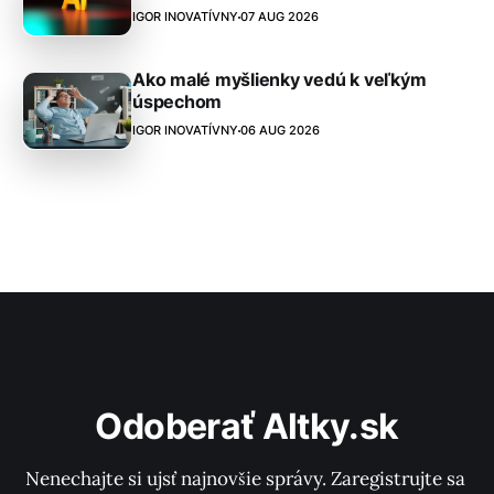
IGOR INOVATÍVNY
07 AUG 2026
Ako malé myšlienky vedú k veľkým
úspechom
IGOR INOVATÍVNY
06 AUG 2026
Odoberať Altky.sk
Nenechajte si ujsť najnovšie správy. Zaregistrujte sa 