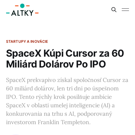
STARTUPY A INOVÁCIE
SpaceX Kúpi Cursor za 60
Miliárd Dolárov Po IPO
SpaceX prekvapivo získal spoločnosť Cursor za
60 miliárd dolárov, len tri dni po úspešnom
IPO. Tento rýchly krok posilňuje ambície
SpaceX v oblasti umelej inteligencie (AI) a
konkurovania na trhu s AI, podporovaný
investorom Franklin Templeton.