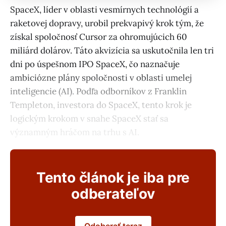
SpaceX, líder v oblasti vesmírnych technológií a
raketovej dopravy, urobil prekvapivý krok tým, že
získal spoločnosť Cursor za ohromujúcich 60
miliárd dolárov. Táto akvizícia sa uskutočnila len tri
dni po úspešnom IPO SpaceX, čo naznačuje
ambiciózne plány spoločnosti v oblasti umelej
inteligencie (AI). Podľa odborníkov z Franklin
Templeton, investora do SpaceX, tento krok je
logickým krokom v snahe SpaceX stať sa
významným hráčom na trhu s AI.
Tento článok je iba pre
odberateľov
Odoberať teraz