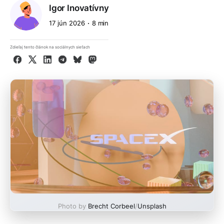
Igor Inovatívny
17 jún 2026
8 min
Zdieľaj tento článok na sociálnych sieťach
Facebook
X
LinkedIn
Telegram
Bluesky
Mastodon
Photo by
Brecht Corbeel
/
Unsplash