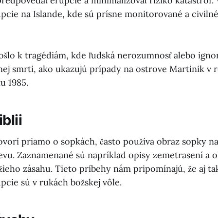
edpovedať erupcie a minimalizovať riziko katastrof
pcie na Islande, kde sú prísne monitorované a civilné
 došlo k tragédiám, kde ľudská nerozumnosť alebo igno
nej smrti, ako ukazujú prípady na ostrove Martinik v 
u 1985.
blii
hovorí priamo o sopkách, často používa obraz sopky na
evu. Zaznamenané sú napríklad opisy zemetrasení a 
žieho zásahu. Tieto príbehy nám pripomínajú, že aj t
pcie sú v rukách božskej vôle.