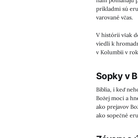
nám pomáhajú pr
príkladmi sú eru
varované včas.
V histórii však
viedli k hromad
v Kolumbii v rok
Sopky v Bi
Biblia, i keď ne
Božej moci a hn
ako prejavov Bo
ako sopečné eru