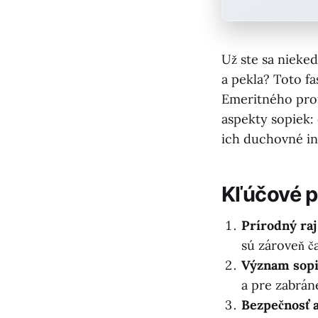
Už ste sa nieke
a pekla? Toto f
Emeritného prof
aspekty sopiek:
ich duchovné in
Kľúčové 
Prírodný raj
sú zároveň č
Význam sopi
a pre zabrán
Bezpečnosť a