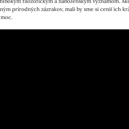
s hlbokým filozofickým a náboženským významom. Ak
ným prírodných zázrakov, mali by sme si ceniť ich krá
 moc.