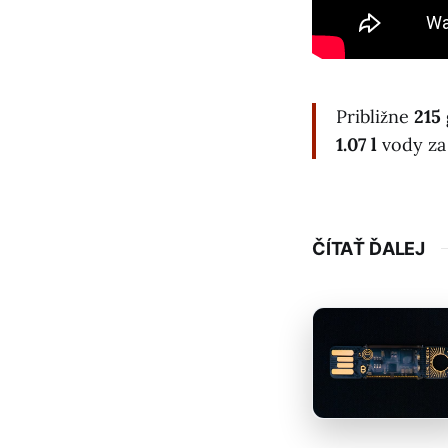
Približne
215
1.07 l
vody za
ČÍTAŤ ĎALEJ