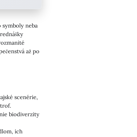
o symboly neba
prednášky
 rozmanité
pečenstvá až po
rajské scenérie,
trof.
ie biodiverzity
dlom, ich