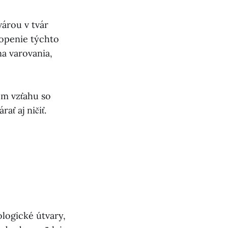
várou v tvár
openie týchto
na varovania,
om vzťahu so
ť aj ničiť.
logické útvary,