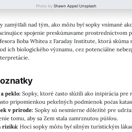
Photo by
Shawn Appel
/
Unsplash
dy zamýšľali nad tým, ako môžu byť sopky vnímané ak
ascinujúce spojenie preskúmavame prostredníctvom 
esora Boba Whitea z Faraday Institute, ktorá skúma
 od ich biologického významu, cez potenciálne nebez
terpretácie.
poznatky
 a peklo:
Sopky, ktoré často slúžili ako inšpirácia pre 
asto pripomienkou pekelných podmienok počas katas
ek v prírode:
Sopky sú nesmierne dôležité pre udržan
enie tomu, aby sa Zem stala zamrznutou púšťou.
 riziká:
Hoci sopky môžu byť silným turistickým láka