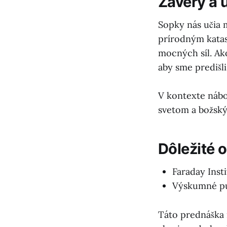
Závery a 
Sopky nás učia 
prírodným katas
mocných síl. Ako
aby sme predišli
V kontexte nábo
svetom a božský
Dôležité 
Faraday Inst
Výskumné pu
Táto prednáška 