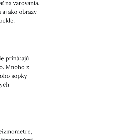
ať na varovania.
 aj ako obrazy
pekle.
e prinášajú
vo. Mnoho z
toho sopky
nych
seizmometre,