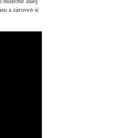
o budeme ďalej
su a zároveň si