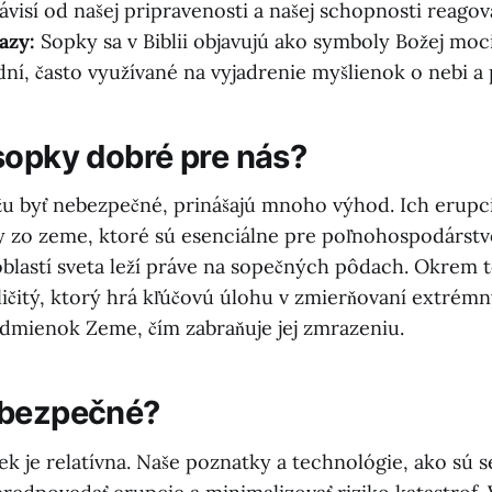
ávisí od našej pripravenosti a našej schopnosti reagov
azy:
Sopky sa v Biblii objavujú ako symboly Božej moci
ní, často využívané na vyjadrenie myšlienok o nebi a 
sopky dobré pre nás?
u byť nebezpečné, prinášajú mnoho výhod. Ich erupci
ly zo zeme, ktoré sú esenciálne pre poľnohospodárst
oblastí sveta leží práve na sopečných pôdach. Okrem 
ličitý, ktorý hrá kľúčovú úlohu v zmierňovaní extrém
dmienok Zeme, čím zabraňuje jej zmrazeniu.
 bezpečné?
ek je relatívna. Naše poznatky a technológie, ako sú 