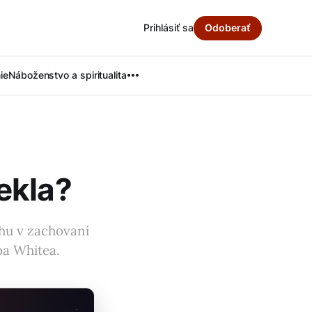
Prihlásiť sa
Odoberať
ie
Náboženstvo a spiritualita
ekla?
ohu v zachovaní
ba Whitea.