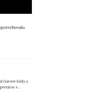
spotrebovalo
ť čiarové kódy a
rpretácie v
súčasné očkovacie