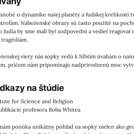
úvahy
mnohé o dynamike našej planéty a ľudskej krehkosti t
trofám. Náboženské obrazy sú často použité na poch
 ľudia by sme mali byť zodpovední a vedieť reagovať 
 tragédiám.
ženskej viery nás sopky vedú k hlbším úvahám o naš
m, pričom nám pripomínajú nadprirodzenú moc vytvára
odkazy na štúdie
itute for Science and Religion
blikácie profesora Boba Whitea
nám ponúka unikátny pohľad na sopky nielen ako geo