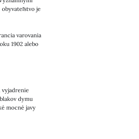
. Významnými
 obyvateľstvo je
rancia varovania
roku 1902 alebo
 vyjadrenie
oblakov dymu
aké mocné javy