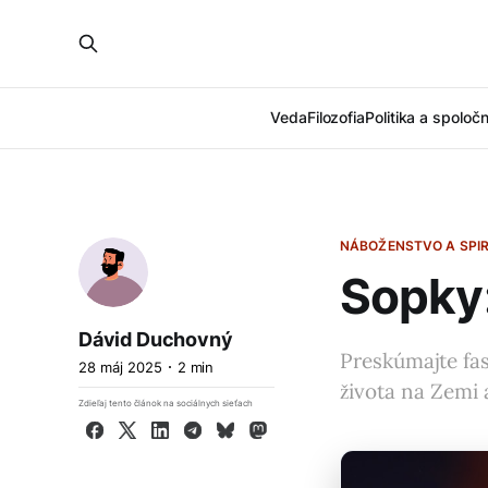
Veda
Filozofia
Politika a spoloč
NÁBOŽENSTVO A SPIR
Sopky:
Dávid Duchovný
Preskúmajte fas
28 máj 2025
2 min
života na Zemi 
Zdieľaj tento článok na sociálnych sieťach
Facebook
X
LinkedIn
Telegram
Bluesky
Mastodon