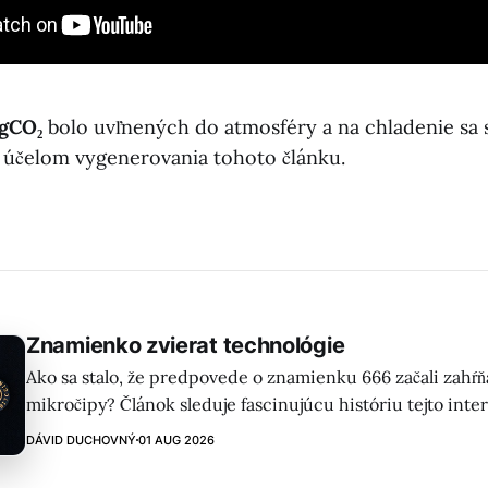
 gCO₂
bolo uvľnených do atmosféry a na chladenie sa 
 účelom vygenerovania tohoto článku.
Znamienko zvierat technológie
Ako sa stalo, že predpovede o znamienku 666 začali zahŕňa
mikročipy? Článok sleduje fascinujúcu históriu tejto inte
americkej evanjelickej scéne, od dispensacionalizmu po 
DÁVID DUCHOVNÝ
01 AUG 2026
konšpirácie.