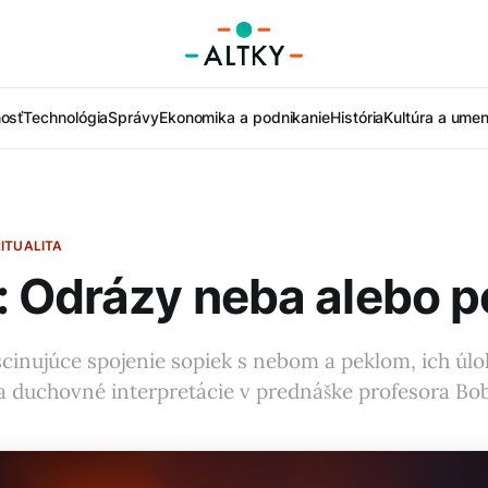
nosť
Technológia
Správy
Ekonomika a podnikanie
História
Kultúra a umen
ITUALITA
 Odrázy neba alebo p
cinujúce spojenie sopiek s nebom a peklom, ich úl
a duchovné interpretácie v prednáške profesora Bo