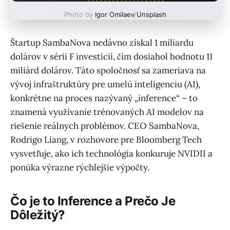
Photo by
Igor Omilaev
/
Unsplash
Štartup SambaNova nedávno získal 1 miliardu
dolárov v sérii F investícií, čím dosiahol hodnotu 11
miliárd dolárov. Táto spoločnosť sa zameriava na
vývoj infraštruktúry pre umelú inteligenciu (AI),
konkrétne na proces nazývaný „inference“ – to
znamená využívanie trénovaných AI modelov na
riešenie reálnych problémov. CEO SambaNova,
Rodrigo Liang, v rozhovore pre Bloomberg Tech
vysvetľuje, ako ich technológia konkuruje NVIDII a
ponúka výrazne rýchlejšie výpočty.
Čo je to Inference a Prečo Je
Dôležitý?