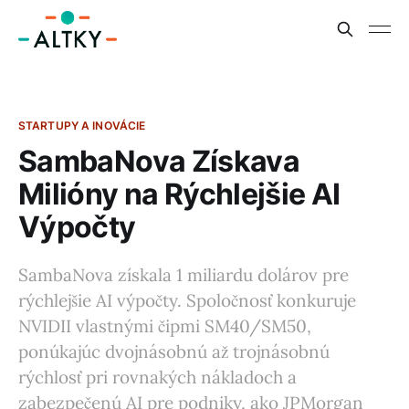
STARTUPY A INOVÁCIE
SambaNova Získava
Milióny na Rýchlejšie AI
Výpočty
SambaNova získala 1 miliardu dolárov pre
rýchlejšie AI výpočty. Spoločnosť konkuruje
NVIDII vlastnými čipmi SM40/SM50,
ponúkajúc dvojnásobnú až trojnásobnú
rýchlosť pri rovnakých nákladoch a
zabezpečenú AI pre podniky, ako JPMorgan