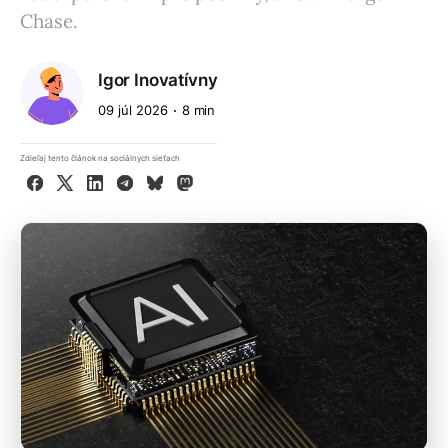
Chase.
Igor Inovatívny
09 júl 2026
8 min
Zdieľaj tento článok na sociálnych sieťach
Facebook
X
LinkedIn
Telegram
Bluesky
Mastodon