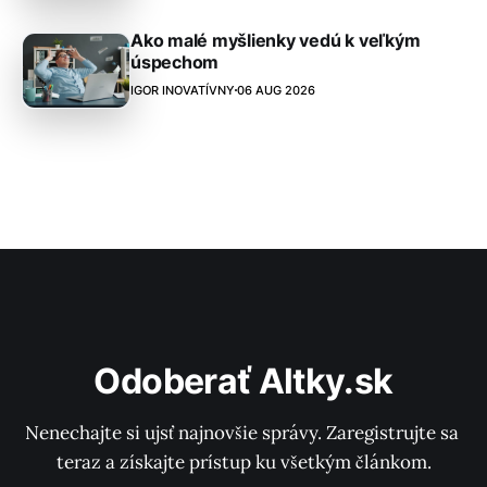
Ako malé myšlienky vedú k veľkým
úspechom
IGOR INOVATÍVNY
06 AUG 2026
Odoberať Altky.sk
Nenechajte si ujsť najnovšie správy. Zaregistrujte sa 
teraz a získajte prístup ku všetkým článkom.