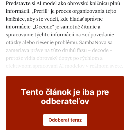
Predstavte si AI model ako obrovskú knižnicu plnú
informácií. „Prefill“ je proces organizovania tejto
knižnice, aby ste vedeli, kde hľadať správne
informácie. „Decode“ je samotné čítanie a
spracovanie týchto informácií na zodpovedanie
otázky alebo riešenie problému. SambaNova sa
zameriava práve na túto druhú fázu – decode –
pretože vidia obrovský dopyt po rýchlom a
efektívnom spracovaní AI modelov v reálnom svete.
Tento článok je iba pre
odberateľov
Odoberať teraz