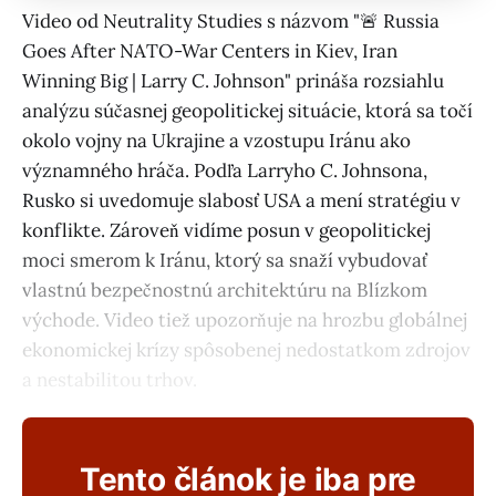
Video od Neutrality Studies s názvom "🚨 Russia
Goes After NATO-War Centers in Kiev, Iran
Winning Big | Larry C. Johnson" prináša rozsiahlu
analýzu súčasnej geopolitickej situácie, ktorá sa točí
okolo vojny na Ukrajine a vzostupu Iránu ako
významného hráča. Podľa Larryho C. Johnsona,
Rusko si uvedomuje slabosť USA a mení stratégiu v
konflikte. Zároveň vidíme posun v geopolitickej
moci smerom k Iránu, ktorý sa snaží vybudovať
vlastnú bezpečnostnú architektúru na Blízkom
východe. Video tiež upozorňuje na hrozbu globálnej
ekonomickej krízy spôsobenej nedostatkom zdrojov
a nestabilitou trhov.
Tento článok je iba pre