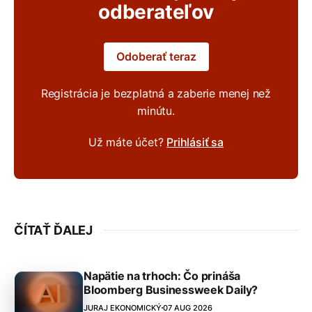
odberateľov
Odoberať teraz
Registrácia je bezplatná a zaberie menej než
minútu.
Už máte účet?
Prihlásiť sa
ČÍTAŤ ĎALEJ
Napätie na trhoch: Čo prináša
Bloomberg Businessweek Daily?
JURAJ EKONOMICKÝ
07 AUG 2026