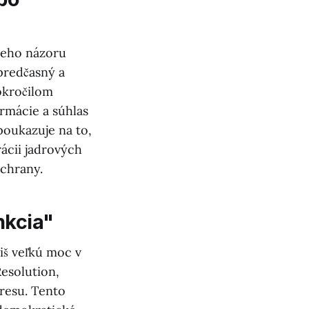
 jeho názoru
 predčasný a
okročilom
ormácie a súhlas
poukazuje na to,
ácii jadrových
ochrany.
nkcia"
iš veľkú moc v
esolution,
resu. Tento