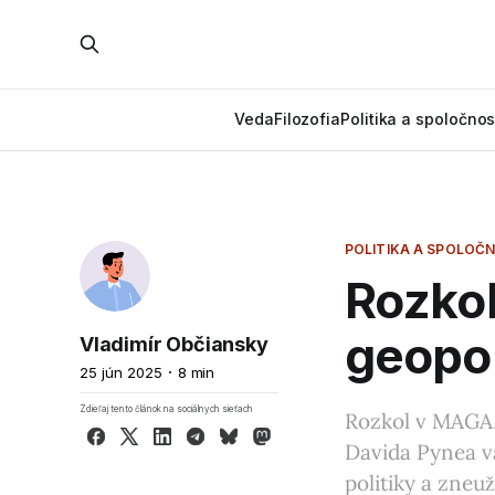
Veda
Filozofia
Politika a spoločnos
POLITIKA A SPOLOČ
Rozko
geopol
Vladimír Občiansky
25 jún 2025
8 min
Zdieľaj tento článok na sociálnych sieťach
Rozkol v MAGA, 
Facebook
X
LinkedIn
Telegram
Bluesky
Mastodon
Davida Pynea v
politiky a zne