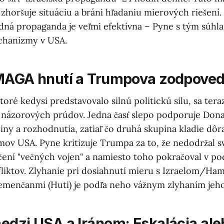
 zhoršuje situáciu a bráni hľadaniu mierových riešení
adná propaganda je veľmi efektívna – Pyne s tým súhla
hanizmy v USA.
MAGA hnutí a Trumpova zodpove
oré kedysi predstavovalo silnú politickú silu, sa ter
 názorových prúdov. Jedna časť slepo podporuje Don
činy a rozhodnutia, zatiaľ čo druhá skupina kladie dô
ov USA. Pyne kritizuje Trumpa za to, že nedodržal s
čení "večných vojen" a namiesto toho pokračoval v p
liktov. Zlyhanie pri dosiahnutí mieru s Izraelom/H
Jemenčanmi (Huti) je podľa neho vážnym zlyhaním jeho 
edzi USA a Iránom: Eskalácia ale