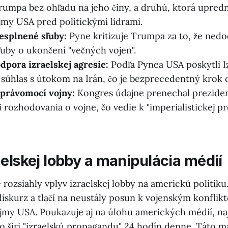
umpa bez ohľadu na jeho činy, a druhú, ktorá upred
my USA pred politickými lídrami.
splnené sľuby:
Pyne kritizuje Trumpa za to, že nedo
ľuby o ukončení "večných vojen".
pora izraelskej agresie:
Podľa Pynea USA poskytli I
 súhlas s útokom na Irán, čo je bezprecedentný krok o
 právomocí vojny:
Kongres údajne prenechal prezident
i rozhodovania o vojne, čo vedie k "imperialistickej p
aelskej lobby a manipulácia médií
rozsiahly vplyv izraelskej lobby na americkú politiku.
diskurz a tlačí na neustály posun k vojenským konfli
jmy USA. Poukazuje aj na úlohu amerických médií, n
o šíri "izraelskú propagandu" 24 hodín denne. Táto m