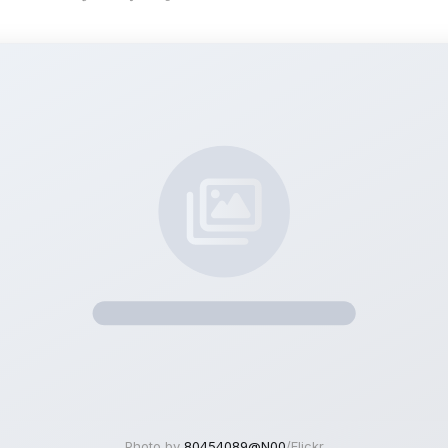
Photo by
80454089@N00
/Flickr