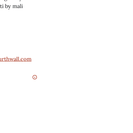
i by mali
ourthwall.com