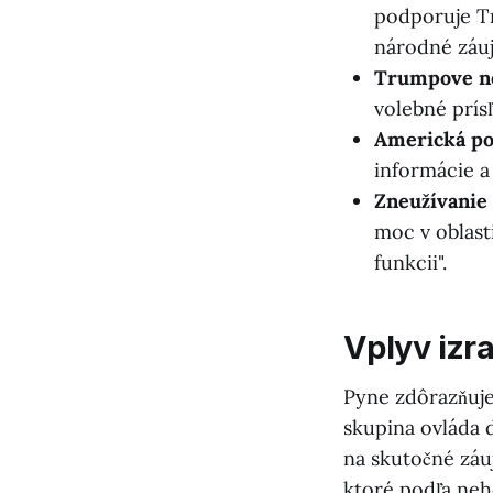
podporuje Tr
národné záuj
Trumpove ne
volebné prís
Americká pod
informácie a
Zneužívanie
moc v oblast
funkcii".
Vplyv izr
Pyne zdôrazňuje 
skupina ovláda 
na skutočné záu
ktoré podľa neh