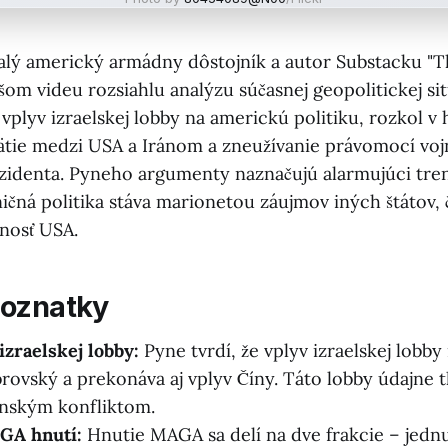
alý americký armádny dôstojník a autor Substacku "T
šom videu rozsiahlu analýzu súčasnej geopolitickej sit
vplyv izraelskej lobby na americkú politiku, rozkol 
ätie medzi USA a Iránom a zneužívanie právomocí voj
identa. Pyneho argumenty naznačujú alarmujúci tren
ičná politika stáva marionetou záujmov iných štátov,
nosť USA.
poznatky
zraelskej lobby:
Pyne tvrdí, že vplyv izraelskej lobb
brovský a prekonáva aj vplyv Číny. Táto lobby údajne t
enským konfliktom.
GA hnutí:
Hnutie MAGA sa delí na dve frakcie – jednu