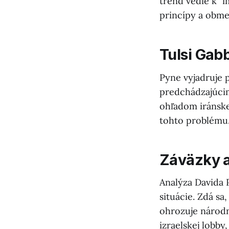
trend vedie k "i
princípy a obme
Tulsi Gabb
Pyne vyjadruje p
predchádzajúcim
ohľadom iránskeh
tohto problému
Záväzky a
Analýza Davida 
situácie. Zdá sa
ohrozuje národn
izraelskej lobb