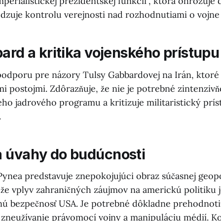
mperialistickej prezidentskej funkcii", ktorá ohrozuj
dzuje kontrolu verejnosti nad rozhodnutiami o vojne
ard a kritika vojenského prístupu
odporu pre názory Tulsy Gabbardovej na Irán, ktoré s
i postojmi. Zdôrazňuje, že nie je potrebné zintenzivň
o jadrového programu a kritizuje militaristický prís
.
 úvahy do budúcnosti
Pynea predstavuje znepokojujúci obraz súčasnej geopo
, že vplyv zahraničných záujmov na americkú politiku j
ú bezpečnosť USA. Je potrebné dôkladne prehodnoti
y, zneužívanie právomocí vojny a manipuláciu médií. K