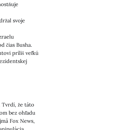
nostňuje
držal svoje
zraelu
d čias Busha.
ovi príliš veľkú
rezidentskej
 Tvrdí, že táto
ktom bez ohľadu
ajmä Fox News,
anipulácia