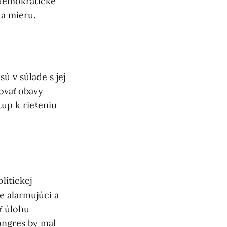
e demokratické
 a mieru.
ú v súlade s jej
ovať obavy
tup k riešeniu
litickej
e alarmujúci a
ť úlohu
ongres by mal