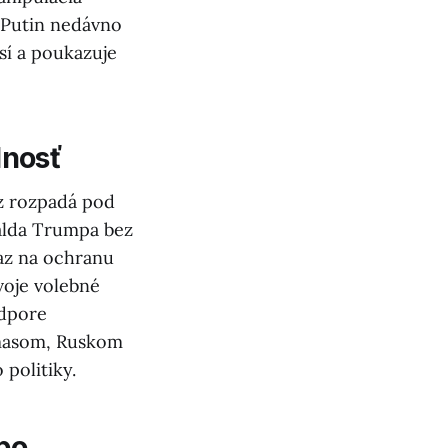
. Putin nedávno
sí a poukazuje
dnosť
az rozpadá pod
alda Trumpa bez
raz na ochranu
voje volebné
odpore
amasom, Ruskom
politiky.
bo