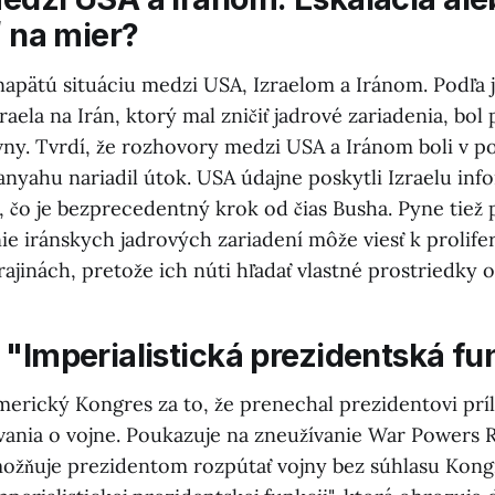
ť na mier?
napätú situáciu medzi USA, Izraelom a Iránom. Podľa
aela na Irán, ktorý mal zničiť jadrové zariadenia, bol
ny. Tvrdí, že rozhovory medzi USA a Iránom boli v p
nyahu nariadil útok. USA údajne poskytli Izraelu inf
 čo je bezprecedentný krok od čias Busha. Pyne tiež 
e iránskych jadrových zariadení môže viesť k prolifer
rajinách, pretože ich núti hľadať vlastné prostriedky 
 "Imperialistická prezidentská fu
merický Kongres za to, že prenechal prezidentovi príl
vania o vojne. Poukazuje na zneužívanie War Powers R
ožňuje prezidentom rozpútať vojny bez súhlasu Kong