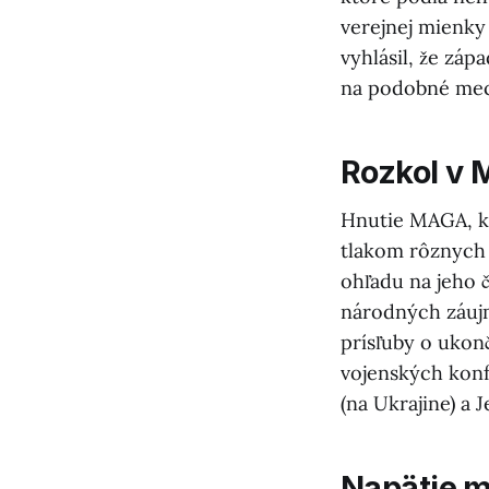
verejnej mienky
vyhlásil, že záp
na podobné mec
Rozkol v 
Hnutie MAGA, kt
tlakom rôznych
ohľadu na jeho 
národných záujm
prísľuby o ukon
vojenských konf
(na Ukrajine) a 
Napätie m