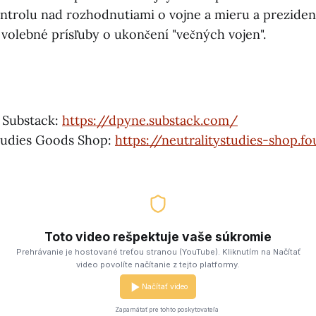
ontrolu nad rozhodnutiami o vojne a mieru a prezident
 volebné prísľuby o ukončení "večných vojen".
 Substack:
https://dpyne.substack.com/
Studies Goods Shop:
https://neutralitystudies-shop.f
Toto video rešpektuje vaše súkromie
Prehrávanie je hostované treťou stranou (YouTube). Kliknutím na Načítať
video povolíte načítanie z tejto platformy.
Načítať video
Zapamätať pre tohto poskytovateľa