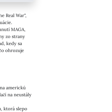
he Real War",
uácie.
v hnutí MAGA,
ny zo strany
d, kedy sa
 čo ohrozuje
y na americkú
lačí na neustály
, ktorá slepo