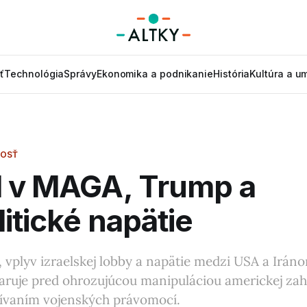
ť
Technológia
Správy
Ekonomika a podnikanie
História
Kultúra a u
NOSŤ
l v MAGA, Trump a
itické napätie
vplyv izraelskej lobby a napätie medzi USA a Irán
aruje pred ohrozujúcou manipuláciou americkej zah
užívaním vojenských právomocí.