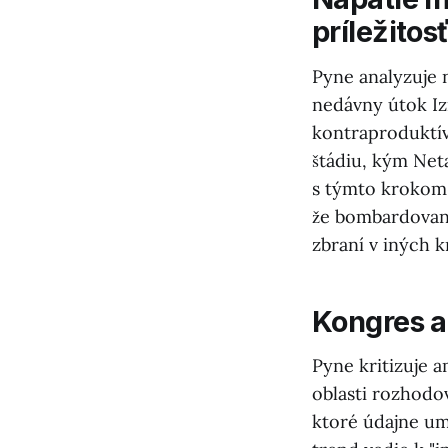
príležitos
Pyne analyzuje 
nedávny útok Izr
kontraproduktív
štádiu, kým Neta
s týmto krokom,
že bombardovani
zbraní v iných k
Kongres a
Pyne kritizuje a
oblasti rozhodo
ktoré údajne um