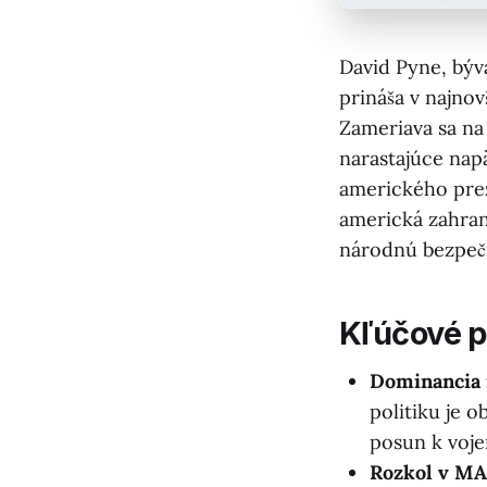
David Pyne, býv
prináša v najnov
Zameriava sa na 
narastajúce nap
amerického prez
americká zahran
národnú bezpeč
Kľúčové 
Dominancia i
politiku je o
posun k voj
Rozkol v MA