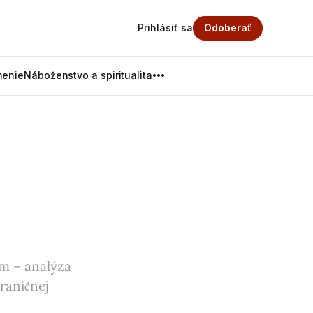
Prihlásiť sa
Odoberať
menie
Náboženstvo a spiritualita
om – analýza
raničnej