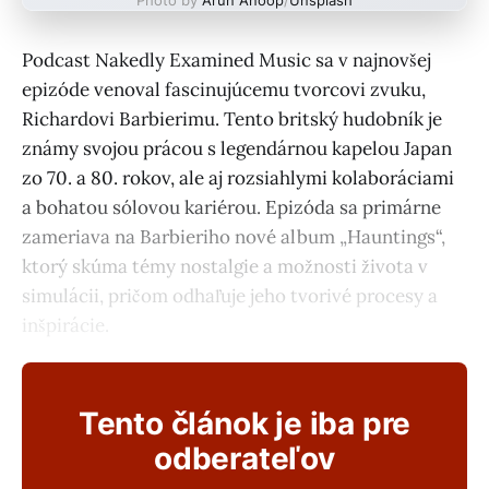
Podcast Nakedly Examined Music sa v najnovšej
epizóde venoval fascinujúcemu tvorcovi zvuku,
Richardovi Barbierimu. Tento britský hudobník je
známy svojou prácou s legendárnou kapelou Japan
zo 70. a 80. rokov, ale aj rozsiahlymi kolaboráciami
a bohatou sólovou kariérou. Epizóda sa primárne
zameriava na Barbieriho nové album „Hauntings“,
ktorý skúma témy nostalgie a možnosti života v
simulácii, pričom odhaľuje jeho tvorivé procesy a
inšpirácie.
Tento článok je iba pre
odberateľov