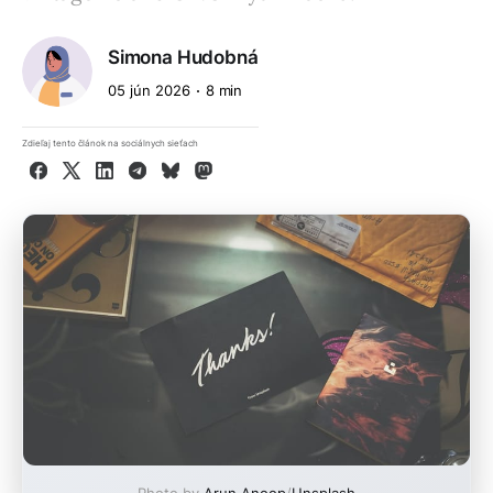
Simona Hudobná
05 jún 2026
8 min
Zdieľaj tento článok na sociálnych sieťach
Facebook
X
LinkedIn
Telegram
Bluesky
Mastodon
Photo by
Arun Anoop
/
Unsplash