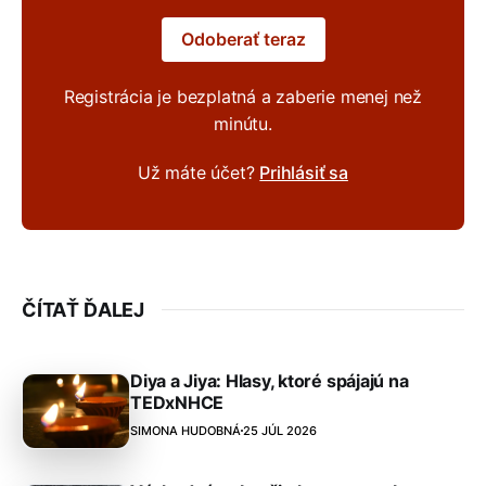
Odoberať teraz
Registrácia je bezplatná a zaberie menej než
minútu.
Už máte účet?
Prihlásiť sa
ČÍTAŤ ĎALEJ
Diya a Jiya: Hlasy, ktoré spájajú na
TEDxNHCE
SIMONA HUDOBNÁ
25 JÚL 2026