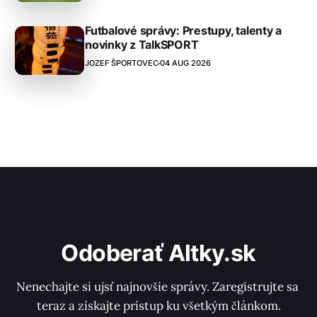
Futbalové správy: Prestupy, talenty a
novinky z TalkSPORT
JOZEF ŠPORTOVEC
04 AUG 2026
Odoberať Altky.sk
Nenechajte si ujsť najnovšie správy. Zaregistrujte sa 
teraz a získajte prístup ku všetkým článkom.