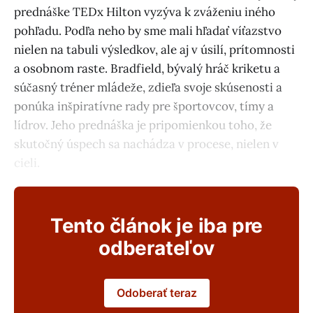
prednáške TEDx Hilton vyzýva k zváženiu iného
pohľadu. Podľa neho by sme mali hľadať víťazstvo
nielen na tabuli výsledkov, ale aj v úsilí, prítomnosti
a osobnom raste. Bradfield, bývalý hráč kriketu a
súčasný tréner mládeže, zdieľa svoje skúsenosti a
ponúka inšpiratívne rady pre športovcov, tímy a
lídrov. Jeho prednáška je pripomienkou toho, že
skutočný úspech sa nachádza v procese, nielen v
cieli.
Tento článok je iba pre
odberateľov
Odoberať teraz