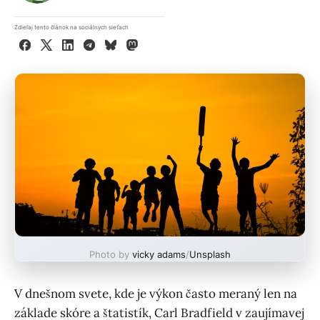
Zdieľaj tento článok na sociálnych sieťach
Facebook
X
LinkedIn
Telegram
Bluesky
Mastodon
Photo by
vicky adams
/
Unsplash
V dnešnom svete, kde je výkon často meraný len na
základe skóre a štatistík, Carl Bradfield v zaujímavej