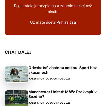
Registrácia je bezplatná a zaberie menej než
minútu.
Už máte účet?
Prihlásiť sa
ČÍTAŤ ĎALEJ
Odvaha ísť vlastnou cestou: Šport bez
skúseností
JOZEF ŠPORTOVEC
05 AUG 2026
Manchester United: Môže Prekvapiť v
Sezóne?
JOZEF ŠPORTOVEC
04 AUG 2026