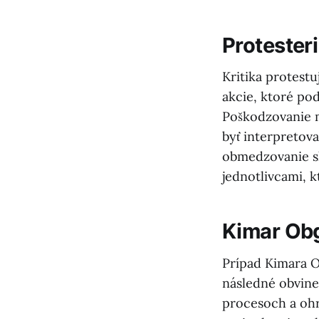
Protester
Kritika protest
akcie, ktoré po
Poškodzovanie m
byť interpretova
obmedzovanie sl
jednotlivcami, 
Kimar Obg
Prípad Kimara O
následné obvine
procesoch a ohr