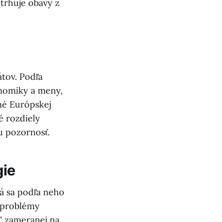
trhuje obavy z
átov. Podľa
konomiky a meny,
né Európskej
é rozdiely
u pozornosť.
gie
rá sa podľa neho
é problémy
" zameranej na