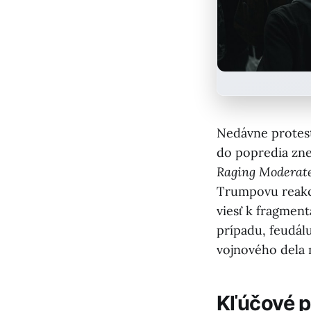
Nedávne protest
do popredia zne
Raging Moderat
Trumpovu reakci
viesť k fragment
prípadu, feudá
vojnového dela 
Kľúčové 