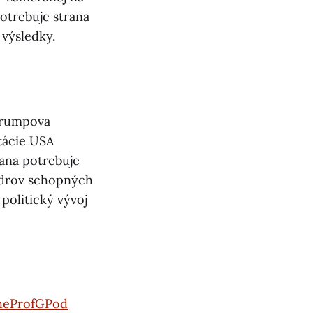
otrebuje strana
 výsledky.
 Trumpova
tácie USA
ana potrebuje
lídrov schopných
 politický vývoj
heProfGPod