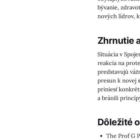
bývanie, zdravo
nových lídrov, k
Zhrnutie 
Situácia v Spoje
reakcia na prot
predstavujú váž
presun k novej 
priniesť konkrét
a bránili princ
Dôležité 
The Prof G 