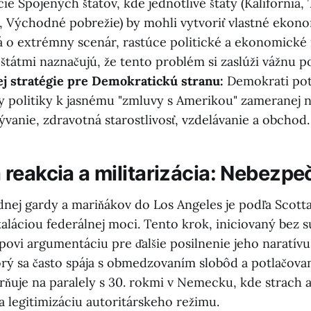
ie Spojených štátov, kde jednotlivé štáty (Kalifornia, 
 Východné pobrežie) by mohli vytvoriť vlastné ekon
á o extrémny scenár, rastúce politické a ekonomické
 štátmi naznačujú, že tento problém si zaslúži vážnu p
j stratégie pre Demokratickú stranu:
Demokrati pot
ty politiky k jasnému "zmluvy s Amerikou" zameranej
ývanie, zdravotná starostlivosť, vzdelávanie a obchod.
reakcia a militarizácia: Nebezpe
nej gardy a mariňákov do Los Angeles je podľa Scott
láciou federálnej moci. Tento krok, iniciovaný bez s
ovi argumentáciu pre ďalšie posilnenie jeho naratívu
orý sa často spája s obmedzovaním slobôd a potlačova
ňuje na paralely s 30. rokmi v Nemecku, kde strach a
a legitimizáciu autoritárskeho režimu.