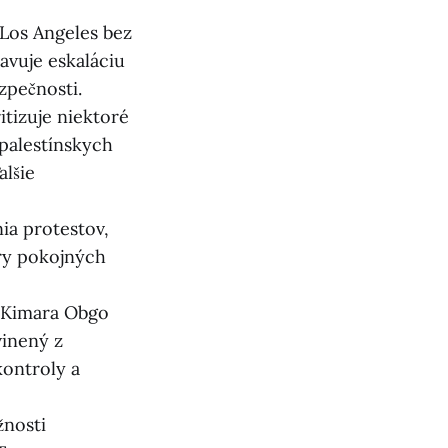
Los Angeles bez
avuje eskaláciu
zpečnosti.
itizuje niektoré
 palestínskych
alšie
ia protestov,
éry pokojných
 Kimara Obgo
inený z
kontroly a
žnosti