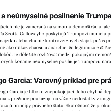
i a neúmyselné posilnenie Trump
ujúcich nie je zameraná na samotnú demonštráciu, ale
dľa Scotta Gallowayho poskytujú Trumpovi muníciu pre
ajetku alebo vlnenie kontroverzných vlajok počas p
né ako dôkaz chaosu a anarchie, čo legitimizuje ďalšie
obôd. Je dôležité rozlišovať medzi pokojnými demonš
ktorých konanie neúmyselne posilňuje Trumpovu narat
o Garcia: Varovný príklad pre prá
bgo Garcia je hlboko znepokojujúci. Jeho chybná dep
nia z prečinov poukazujú na vážne nedostatky v imig
ozujú princípy právneho štátu. Skutočnosť, že prokur