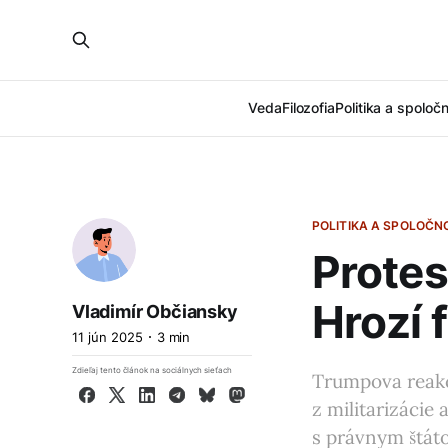
Veda
Filozofia
Politika a spoloč
POLITIKA A SPOLOČN
Protes
Hrozí 
Vladimír Občiansky
11 jún 2025
3 min
Zdieľaj tento článok na sociálnych sieťach
Trumpova reakc
Facebook
X
LinkedIn
Telegram
Bluesky
Mastodon
z militarizácie
s právnym štát