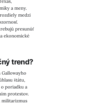
Texas,
omiky a meny.
 rozdiely medzi
ozornosť.
rebujú presunúť
 na ekonomické
čný trend?
a Gallowayho
úhlasu štátu,
 o poriadku a
ním protestov.
 militarizmus