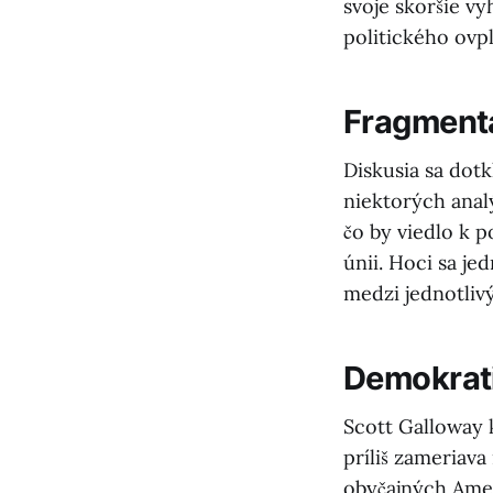
svoje skoršie v
politického ovpl
Fragmentá
Diskusia sa dotk
niektorých analý
čo by viedlo k
únii. Hoci sa j
medzi jednotlivý
Demokrati
Scott Galloway k
príliš zameriav
obyčajných Amer