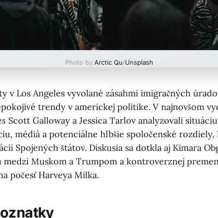
Photo by
Arctic Qu
/
Unsplash
y v Los Angeles vyvolané zásahmi imigračných úradov 
pokojivé trendy v americkej politike. V najnovšom v
es
Scott Galloway a Jessica Tarlov analyzovali situáci
u, médiá a potenciálne hlbšie spoločenské rozdiely, 
ácii Spojených štátov. Diskusia sa dotkla aj Kimara O
lu medzi Muskom a Trumpom a kontroverznej premen
na počesť Harveya Milka.
poznatky