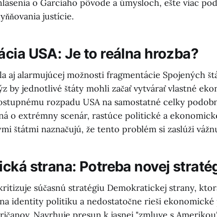
yhlásenia o Garciaho pôvode a úmysloch, ešte viac pod
yňňovania justície.
cia USA: Je to reálna hrozba?
la aj alarmujúcej možnosti fragmentácie Spojených št
z by jednotlivé štáty mohli začať vytvárať vlastné e
 postupnému rozpadu USA na samostatné celky podob
edná o extrémny scenár, rastúce politické a ekonomick
mi štátmi naznačujú, že tento problém si zaslúži vážn
cká strana: Potreba novej straté
ritizuje súčasnú stratégiu Demokratickej strany, kto
a na identity politiku a nedostatočne rieši ekonomick
ičanov. Navrhuje presun k jasnej "zmluve s Amerikou