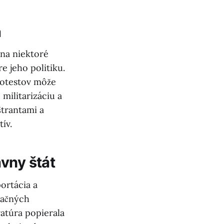
a
 na niektoré
 jeho politiku.
rotestov môže
 militarizáciu a
trantami a
ív.
vny štát
ortácia a
račných
atúra popierala