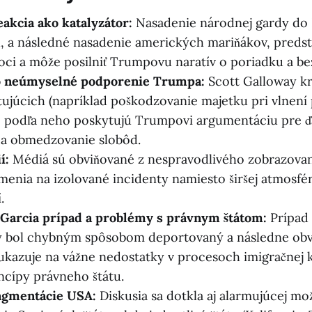
akcia ako katalyzátor:
Nasadenie národnej gardy do 
u, a následné nasadenie amerických mariňákov, predst
oci a môže posilniť Trumpovu naratív o poriadku a be
o neúmyselné podporenie Trumpa:
Scott Galloway kr
tujúcich (napríklad poškodzovanie majetku pri vlnení
ré podľa neho poskytujú Trumpovi argumentáciu pre ď
u a obmedzovanie slobôd.
í:
Médiá sú obviňované z nespravodlivého zobrazovan
menia na izolované incidenty namiesto širšej atmosf
.
Garcia prípad a problémy s právnym štátom:
Prípad
rý bol chybným spôsobom deportovaný a následne obv
ukazuje na vážne nedostatky v procesoch imigračnej 
ncípy právneho štátu.
ragmentácie USA:
Diskusia sa dotkla aj alarmujúcej mo