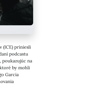
(ICE) priniesli
ydaní podcastu
u, poukazujúc na
ktoré by mohli
bgo Garcia
ovania