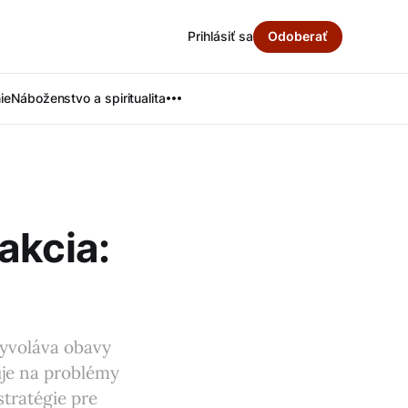
Prihlásiť sa
Odoberať
ie
Náboženstvo a spiritualita
akcia:
vyvoláva obavy
zuje na problémy
tratégie pre