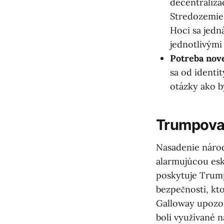
decentralizác
Stredozemie,
Hoci sa jedn
jednotlivými
Potreba nove
sa od identi
otázky ako b
Trumpova 
Nasadenie národ
alarmujúcou eska
poskytuje Trump
bezpečnosti, kt
Galloway upozor
boli využívané n