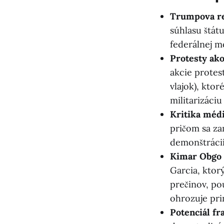
Trumpova re
súhlasu štát
federálnej m
Protesty ak
akcie protes
vlajok), kto
militarizáci
Kritika médi
pričom sa za
demonštrácií
Kimar Obgo 
Garcia, kto
prečinov, po
ohrozuje pri
Potenciál f