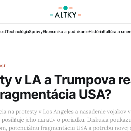
nosť
Technológia
Správy
Ekonomika a podnikanie
História
Kultúra a umen
OSŤ
ty v LA a Trumpova re
fragmentácia USA?
ia na protesty v Los Angeles a nasadenie vojakov 
 a posilňuje jeho naratív o poriadku. Diskusia pouka
om, potenciálnu fragmentáciu USA a potrebu novej s