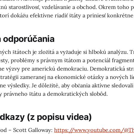
tnú starostlivosť, vzdelávanie a obchod. Okrem toho p
torí dokážu efektívne riadiť štáty a priniesť konkrétne
a odporúčania
ných štátoch je zložitá a vyžaduje si hlbokú analýzu.
esty, problémy s právnym štátom a potenciál fragmen
ne výzvy pre americkú demokraciu. Demokratická str
stratégii zameranej na ekonomické otázky a nových 
ne výsledky. Je dôležité, aby občania aktívne sledovali
ípy právneho štátu a demokratických slobôd.
odkazy (z popisu videa)
Pod – Scott Galloway:
https://www.youtube.com/@T