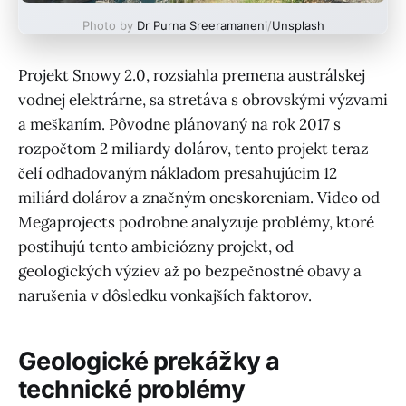
Photo by
Dr Purna Sreeramaneni
/
Unsplash
Projekt Snowy 2.0, rozsiahla premena austrálskej
vodnej elektrárne, sa stretáva s obrovskými výzvami
a meškaním. Pôvodne plánovaný na rok 2017 s
rozpočtom 2 miliardy dolárov, tento projekt teraz
čelí odhadovaným nákladom presahujúcim 12
miliárd dolárov a značným oneskoreniam. Video od
Megaprojects podrobne analyzuje problémy, ktoré
postihujú tento ambiciózny projekt, od
geologických výziev až po bezpečnostné obavy a
narušenia v dôsledku vonkajších faktorov.
Geologické prekážky a
technické problémy