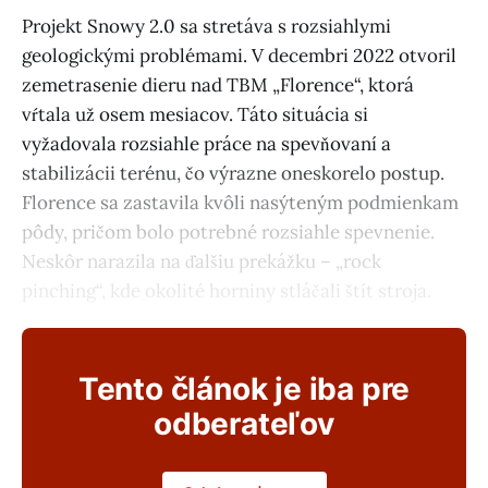
Projekt Snowy 2.0 sa stretáva s rozsiahlymi
geologickými problémami. V decembri 2022 otvoril
zemetrasenie dieru nad TBM „Florence“, ktorá
vŕtala už osem mesiacov. Táto situácia si
vyžadovala rozsiahle práce na spevňovaní a
stabilizácii terénu, čo výrazne oneskorelo postup.
Florence sa zastavila kvôli nasýteným podmienkam
pôdy, pričom bolo potrebné rozsiahle spevnenie.
Neskôr narazila na ďalšiu prekážku – „rock
pinching“, kde okolité horniny stláčali štít stroja.
Tento článok je iba pre
odberateľov