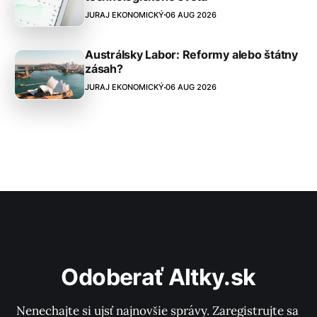
JURAJ EKONOMICKÝ
06 AUG 2026
Austrálsky Labor: Reformy alebo štátny
zásah?
JURAJ EKONOMICKÝ
06 AUG 2026
Odoberať Altky.sk
Nenechajte si ujsť najnovšie správy. Zaregistrujte sa 