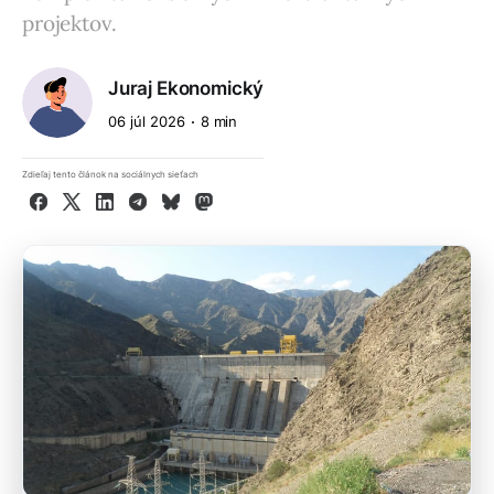
projektov.
Juraj Ekonomický
06 júl 2026
8 min
Zdieľaj tento článok na sociálnych sieťach
Facebook
X
LinkedIn
Telegram
Bluesky
Mastodon