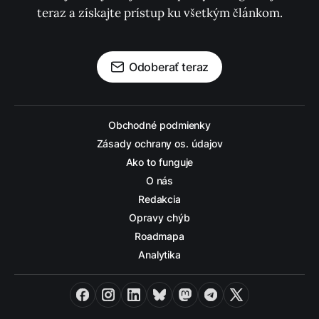
teraz a získajte prístup ku všetkým článkom.
Odoberať teraz
Obchodné podmienky
Zásady ochrany os. údajov
Ako to funguje
O nás
Redakcia
Opravy chýb
Roadmapa
Analytika
Facebook
Instagram
LinkedIn
Bluesky
Mastodon
Telegram
X