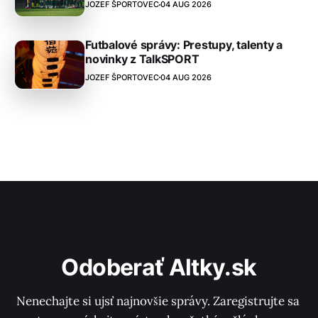
JOZEF ŠPORTOVEC
04 AUG 2026
Futbalové správy: Prestupy, talenty a
novinky z TalkSPORT
JOZEF ŠPORTOVEC
04 AUG 2026
Odoberať Altky.sk
Nenechajte si ujsť najnovšie správy. Zaregistrujte sa 