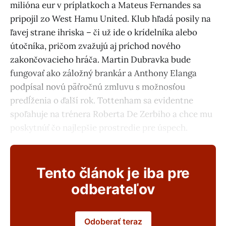
milióna eur v príplatkoch a Mateus Fernandes sa
pripojil zo West Hamu United. Klub hľadá posily na
ľavej strane ihriska – či už ide o krídelníka alebo
útočníka, pričom zvažujú aj príchod nového
zakončovacieho hráča. Martin Dubravka bude
fungovať ako záložný brankár a Anthony Elanga
podpísal novú päťročnú zmluvu s možnosťou
predĺženia o ďalší rok. Tottenham sa evidentne
spoľahuje na trénera Roberta De Zerbiho a chce mu
poskytnúť čo najlepšie prostredie pre úspech.
Tento článok je iba pre
odberateľov
Odoberať teraz