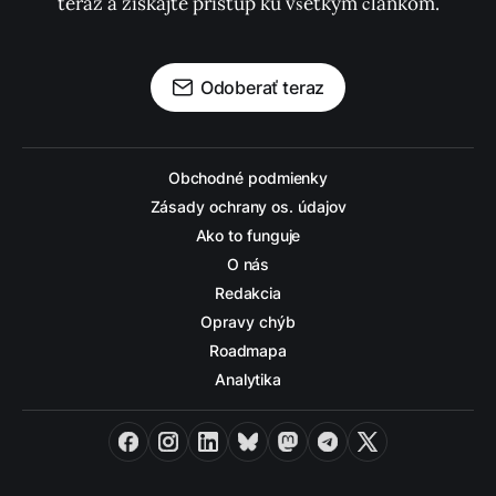
teraz a získajte prístup ku všetkým článkom.
Odoberať teraz
Obchodné podmienky
Zásady ochrany os. údajov
Ako to funguje
O nás
Redakcia
Opravy chýb
Roadmapa
Analytika
Facebook
Instagram
LinkedIn
Bluesky
Mastodon
Telegram
X