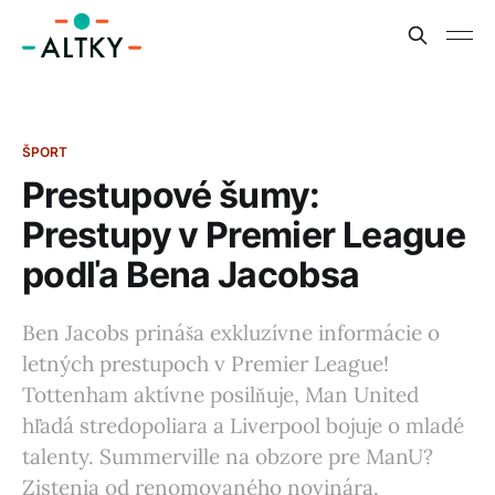
ŠPORT
Prestupové šumy:
Prestupy v Premier League
podľa Bena Jacobsa
Ben Jacobs prináša exkluzívne informácie o
letných prestupoch v Premier League!
Tottenham aktívne posilňuje, Man United
hľadá stredopoliara a Liverpool bojuje o mladé
talenty. Summerville na obzore pre ManU?
Zistenia od renomovaného novinára.