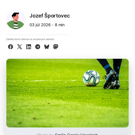
Jozef Športovec
03 júl 2026
8 min
Zdieľaj tento článok na sociálnych sieťach
Facebook
X
LinkedIn
Telegram
Bluesky
Mastodon
Photo by
Emilio Garcia
/
Unsplash