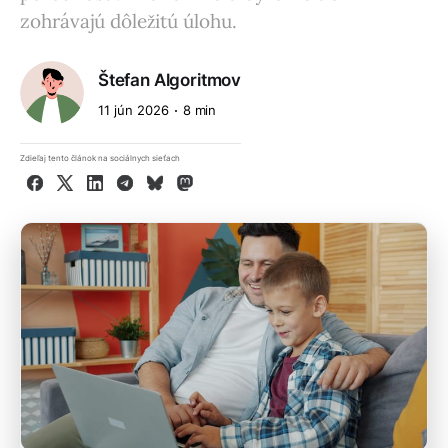
zohrávajú dôležitú úlohu.
Štefan Algoritmov
11 jún 2026
8 min
Zdieľaj tento článok na sociálnych sieťach
Facebook
X
LinkedIn
Telegram
Bluesky
Mastodon