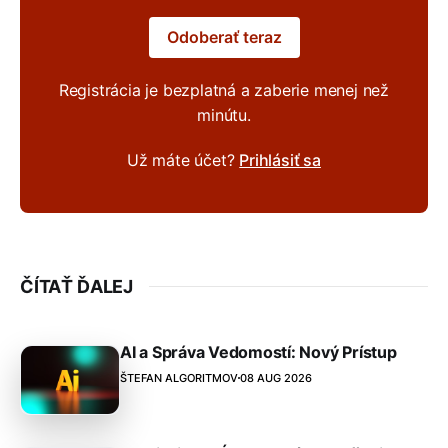
Odoberať teraz
Registrácia je bezplatná a zaberie menej než
minútu.
Už máte účet?
Prihlásiť sa
ČÍTAŤ ĎALEJ
AI a Správa Vedomostí: Nový Prístup
ŠTEFAN ALGORITMOV
08 AUG 2026