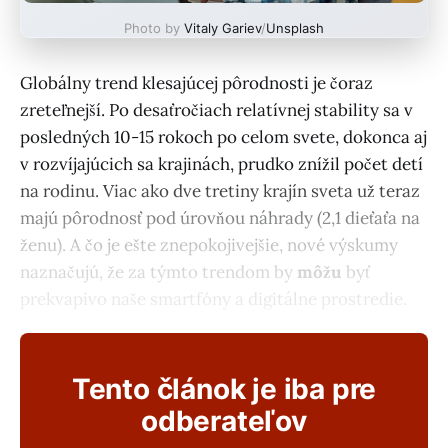
Photo by
Vitaly Gariev
/
Unsplash
Globálny trend klesajúcej pôrodnosti je čoraz
zreteľnejší. Po desaťročiach relatívnej stability sa v
posledných 10-15 rokoch po celom svete, dokonca aj
v rozvíjajúcich sa krajinách, prudko znížil počet detí
na rodinu. Viac ako dve tretiny krajín sveta už teraz
majú pôrodnosť pod úrovňou náhrady (2,1 dieťaťa na
ženu). A čo je ešte znepokojivejšie, nové výskumy
naznačujú, že za týmto trendom by
môžu
byť
prekvapivo naše smartfóny a digitálne prostredie.
Tento článok je iba pre
odberateľov