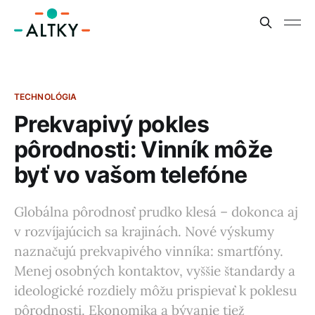
TECHNOLÓGIA
Prekvapivý pokles
pôrodnosti: Vinník môže
byť vo vašom telefóne
Globálna pôrodnosť prudko klesá – dokonca aj
v rozvíjajúcich sa krajinách. Nové výskumy
naznačujú prekvapivého vinníka: smartfóny.
Menej osobných kontaktov, vyššie štandardy a
ideologické rozdiely môžu prispievať k poklesu
pôrodnosti. Ekonomika a bývanie tiež