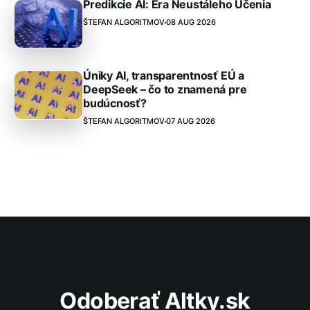
Predikcie AI: Éra Neustáleho Učenia
ŠTEFAN ALGORITMOV
08 AUG 2026
Úniky AI, transparentnosť EÚ a
DeepSeek – čo to znamená pre
budúcnosť?
ŠTEFAN ALGORITMOV
07 AUG 2026
Odoberať Altky.sk