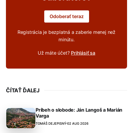
Odoberať teraz
Registrácia je bezplatná a zaberie menej než
minútu.
Už máte účet?
Prihlásiť sa
ČÍTAŤ ĎALEJ
Príbeh o slobode: Ján Langoš a Marián
Varga
TOMÁŠ DEJEPISNÝ
02 AUG 2026