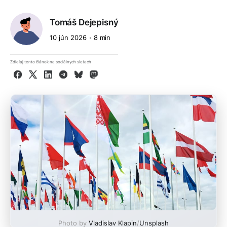
Tomáš Dejepisný
10 jún 2026
8 min
Zdieľaj tento článok na sociálnych sieťach
Facebook
X
LinkedIn
Telegram
Bluesky
Mastodon
Photo by
Vladislav Klapin
/
Unsplash