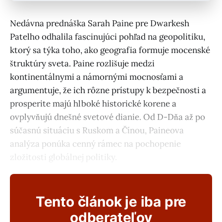
Nedávna prednáška Sarah Paine pre Dwarkesh
Patelho odhalila fascinujúci pohľad na geopolitiku,
ktorý sa týka toho, ako geografia formuje mocenské
štruktúry sveta. Paine rozlišuje medzi
kontinentálnymi a námornými mocnosťami a
argumentuje, že ich rôzne prístupy k bezpečnosti a
prosperite majú hlboké historické korene a
ovplyvňujú dnešné svetové dianie. Od D-Dňa až po
súčasnú situáciu s Ruskom a Čínou, Paineova
analýza ponúka cenný rámec na pochopenie
zložitosti globálnej politiky.
Tento článok je iba pre
odberateľov