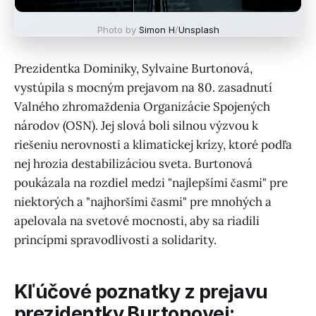
Photo by
Simon H
/
Unsplash
Prezidentka Dominiky, Sylvaine Burtonová,
vystúpila s mocným prejavom na 80. zasadnutí
Valného zhromaždenia Organizácie Spojených
národov (OSN). Jej slová boli silnou výzvou k
riešeniu nerovnosti a klimatickej krízy, ktoré podľa
nej hrozia destabilizáciou sveta. Burtonová
poukázala na rozdiel medzi "najlepšími časmi" pre
niektorých a "najhoršími časmi" pre mnohých a
apelovala na svetové mocnosti, aby sa riadili
princípmi spravodlivosti a solidarity.
Kľúčové poznatky z prejavu
prezidentky Burtonovej: