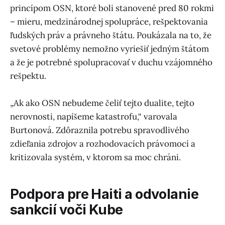
princípom OSN, ktoré boli stanovené pred 80 rokmi
– mieru, medzinárodnej spolupráce, rešpektovania
ľudských práv a právneho štátu. Poukázala na to, že
svetové problémy nemožno vyriešiť jedným štátom
a že je potrebné spolupracovať v duchu vzájomného
rešpektu.
„Ak ako OSN nebudeme čeliť tejto dualite, tejto
nerovnosti, napíšeme katastrofu,“ varovala
Burtonová. Zdôraznila potrebu spravodlivého
zdieľania zdrojov a rozhodovacích právomocí a
kritizovala systém, v ktorom sa moc chráni.
Podpora pre Haiti a odvolanie
sankcií voči Kube