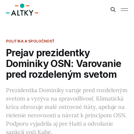
POLITIKA A SPOLOČNOSŤ
Prejav prezidentky
Dominiky OSN: Varovanie
pred rozdeleným svetom
Prezidentka Dominiky varuje pred rozdeleným
svetom a vyzýva na spravodlivosť. Klimatická
kríza ohrozuje malé ostrovné štáty, apeluje na
riešenie nerovnosti a návrat k princípom OSN.
Podporu vyjadrila aj pre Haiti a odvolanie
sankcií voči Kube.