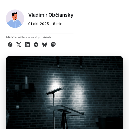
Vladimír Občiansky
01 okt 2025
8 min
Zdieľaj tento článok na sociálnych sieťach
Facebook
X
LinkedIn
Telegram
Bluesky
Mastodon