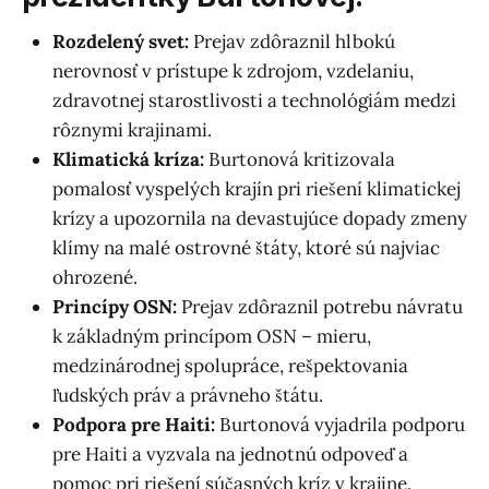
Rozdelený svet:
Prejav zdôraznil hlbokú
nerovnosť v prístupe k zdrojom, vzdelaniu,
zdravotnej starostlivosti a technológiám medzi
rôznymi krajinami.
Klimatická kríza:
Burtonová kritizovala
pomalosť vyspelých krajín pri riešení klimatickej
krízy a upozornila na devastujúce dopady zmeny
klímy na malé ostrovné štáty, ktoré sú najviac
ohrozené.
Princípy OSN:
Prejav zdôraznil potrebu návratu
k základným princípom OSN – mieru,
medzinárodnej spolupráce, rešpektovania
ľudských práv a právneho štátu.
Podpora pre Haiti:
Burtonová vyjadrila podporu
pre Haiti a vyzvala na jednotnú odpoveď a
pomoc pri riešení súčasných kríz v krajine.