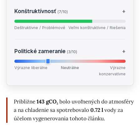
Konštruktívnosť
+
(7/10)
Deštruktívne / Problémové
Veľmi konštruktívne / Riešenia
Politické zameranie
+
(3/10)
Výrazne liberálne
Neutrálne
Výrazne
konzervatívne
Približne
143 gCO₂
bolo uvoľnených do atmosféry
a na chladenie sa spotrebovalo
0.72 l
vody za
účelom vygenerovania tohoto článku.