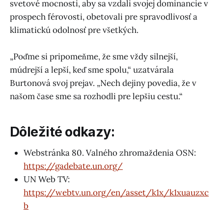
svetové mocnosti, aby sa vzdali svojej dominancie v
prospech férovosti, obetovali pre spravodlivosť a
klimatickú odolnosť pre všetkých.
„Poďme si pripomeňme, že sme vždy silnejší,
múdrejší a lepší, keď sme spolu,“ uzatvárala
Burtonová svoj prejav. „Nech dejiny povedia, že v
našom čase sme sa rozhodli pre lepšiu cestu.“
Dôležité odkazy:
Webstránka 80. Valného zhromaždenia OSN:
https://gadebate.un.org/
UN Web TV:
https://webtv.un.org/en/asset/k1x/k1xuauzxc
b