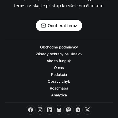
teraz a získajte prístup ku všetkým článkom.
Odoberať teraz
Obchodné podmienky
Zásady ochrany os. údajov
Ako to funguje
O nás
Redakcia
Opravy chýb
Roadmapa
Analytika
Facebook
Instagram
LinkedIn
Bluesky
Mastodon
Telegram
X