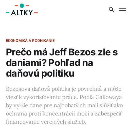
EKONOMIKA A PODNIKANIE
Prečo má Jeff Bezos zle s
daniami? Pohľad na
daňovú politiku
Bezosova daňová politika je povrchná a môže
viesť k vykorisťovaniu práce. Podľa Gallowaya
by vyššie dane pre najbohatších mali slúžiť ako
ochrana proti koncentrácii moci a zabezpečiť
financovanie verejných služieb.