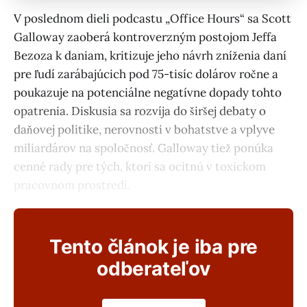
V poslednom dieli podcastu „Office Hours“ sa Scott
Galloway zaoberá kontroverzným postojom Jeffa
Bezoza k daniam, kritizuje jeho návrh zníženia daní
pre ľudí zarábajúcich pod 75-tisíc dolárov ročne a
poukazuje na potenciálne negatívne dopady tohto
opatrenia. Diskusia sa rozvíja do širšej debaty o
daňovej politike, nerovnosti v bohatstve a vplyve
miliardárov na spoločnosť. Galloway tiež ponúka
cenné rady pre tých, ktorí sa ocitnú v toxickom
pracovnom prostredí.
Tento článok je iba pre
odberateľov