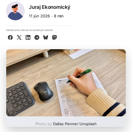
Juraj Ekonomický
11 jún 2026
8 min
Zdieľaj tento článok na sociálnych sieťach
Facebook
X
LinkedIn
Telegram
Bluesky
Mastodon
Photo by
Dallas Penner
/
Unsplash