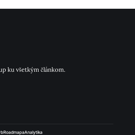
ístup ku všetkým článkom.
ýb
Roadmapa
Analytika