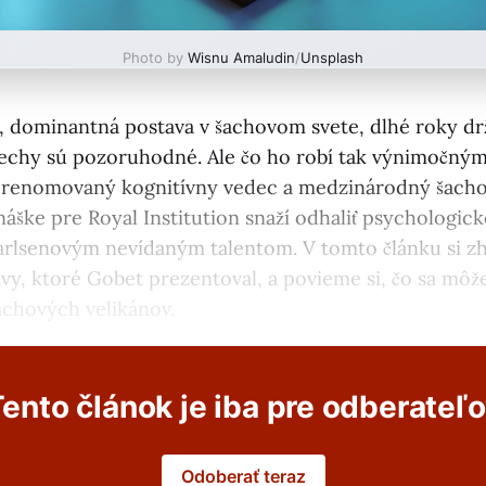
Photo by
Wisnu Amaludin
/
Unsplash
 dominantná postava v šachovom svete, dlhé roky drží
pechy sú pozoruhodné. Ale čo ho robí tak výnimočný
renomovaný kognitívny vedec a medzinárodný šachov
náške pre Royal Institution snaží odhaliť psychologi
Carlsenovým nevídaným talentom. V tomto článku si z
avy, ktoré Gobet prezentoval, a povieme si, čo sa môž
achových velikánov.
ento článok je iba pre odberateľ
Odoberať teraz