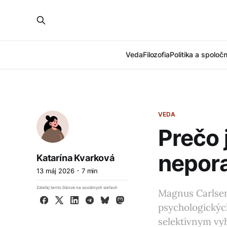
Veda
Filozofia
Politika a spoloč
VEDA
Prečo 
nepora
Katarína Kvarková
13 máj 2026
7 min
Zdieľaj tento článok na sociálnych sieťach
Magnus Carlsen
Facebook
X
LinkedIn
Telegram
Bluesky
Mastodon
psychologických
selektívnym vy