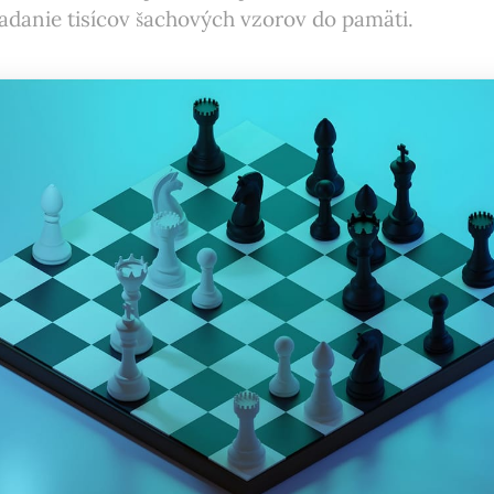
ladanie tisícov šachových vzorov do pamäti.