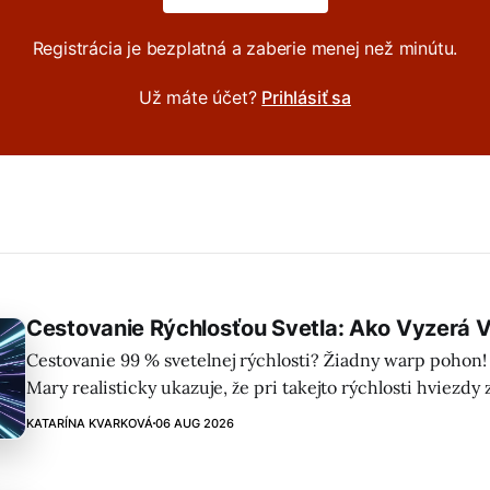
Registrácia je bezplatná a zaberie menej než minútu.
Už máte účet?
Prihlásiť sa
Cestovanie Rýchlosťou Svetla: Ako Vyzerá 
Cestovanie 99 % svetelnej rýchlosti? Žiadny warp pohon! 
Mary realisticky ukazuje, že pri takejto rýchlosti hviezdy 
za nami sčervenú (redshift) a vesmír sa deformuje. Fascin
KATARÍNA KVARKOVÁ
06 AUG 2026