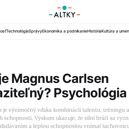
nosť
Technológia
Správy
Ekonomika a podnikanie
História
Kultúra a umen
je Magnus Carlsen
ziteľný? Psychológia
 je výnimočný vďaka kombinácii talentu, tréningu 
 schopností. Výskum ukazuje, že silní hráči sa vyzn
hľadávaním a lepšou schopnosťou vnímať šachovnicu