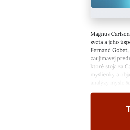
Magnus Carlsen,
sveta a jeho ús
Fernand Gobet, 
zaujímavej pred
ktoré stoja za 
myšlienky a obj
analýzy mysle š
T