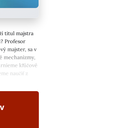
 titul majstra
m? Profesor
ý majster, sa v
cké mechanizmy,
hrnieme kľúčové
eme naučiť z
ov