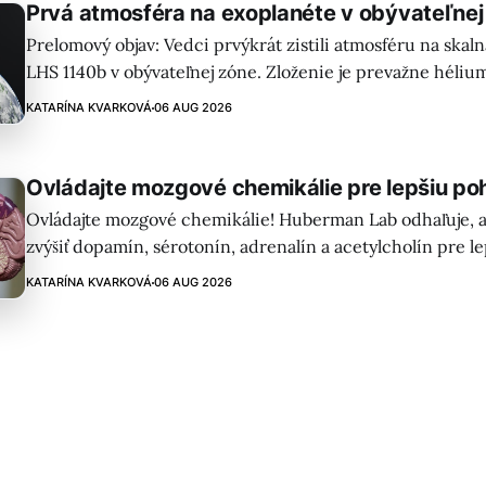
Prvá atmosféra na exoplanéte v obývateľnej
Prelomový objav: Vedci prvýkrát zistili atmosféru na skal
LHS 1140b v obývateľnej zóne. Zloženie je prevažne héliu
možný oxidovaný povrch a nové možnosti pre hľadanie ž
KATARÍNA KVARKOVÁ
06 AUG 2026
Ovládajte mozgové chemikálie pre lepšiu p
Ovládajte mozgové chemikálie! Huberman Lab odhaľuje, 
zvýšiť dopamín, sérotonín, adrenalín a acetylcholín pre le
koncentráciu, motiváciu a pohodu. Praktické tipy vo vid
KATARÍNA KVARKOVÁ
06 AUG 2026