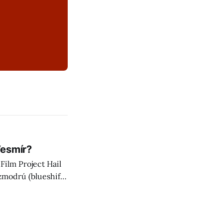
Vesmír?
Film Project Hail
zmodrú (blueshift),
ujúce!