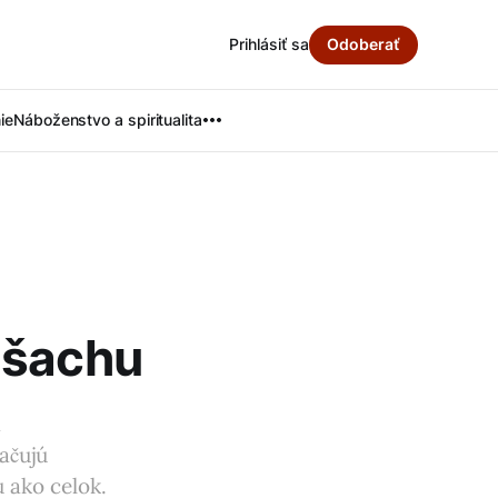
Prihlásiť sa
Odoberať
ie
Náboženstvo a spiritualita
 šachu
a
ačujú
 ako celok.