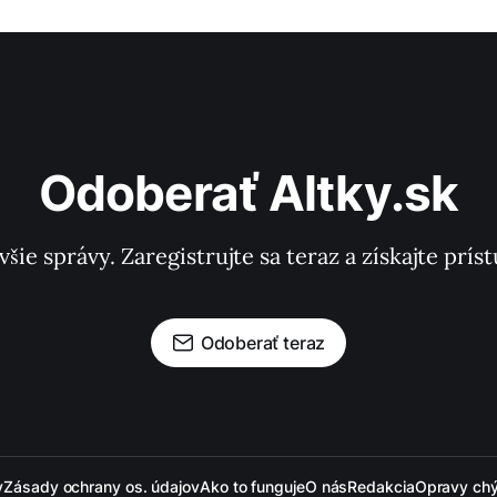
Odoberať Altky.sk
všie správy. Zaregistrujte sa teraz a získajte pr
Odoberať teraz
y
Zásady ochrany os. údajov
Ako to funguje
O nás
Redakcia
Opravy ch