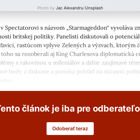
Photo by
Jac Alexandru
/
Unsplash
v Spectatorovi s názvom „Starmageddon“ vyvoláva z
sti britskej politiky. Panelisti diskutovali o potenc
ľavici, rastúcom vplyve Zelených a výzvach, ktorým če
toho sa rozoberali aj King Charlesova diplomatická c
blémy s rakovinou u mileniálov a ďalšie zaujímavé tém
ové body z diskusie a ponúka pohľad na súčasnú politi
stve.
ento článok je iba pre odberateľ
Odoberať teraz