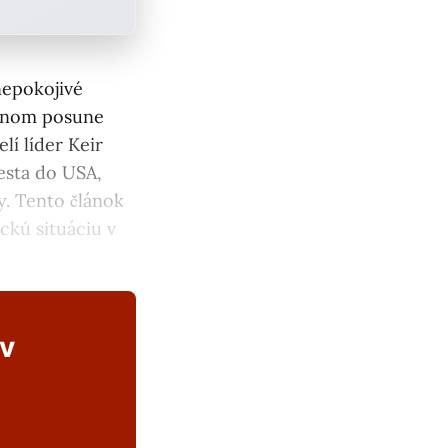
nepokojivé
iálnom posune
lí líder Keir
esta do USA,
y. Tento článok
ckú situáciu v
ov