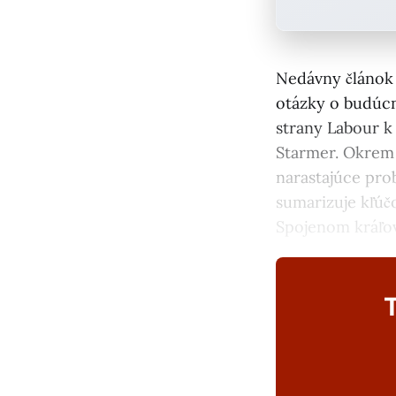
Nedávny článok 
otázky o budúcno
strany Labour k 
Starmer. Okrem 
narastajúce pro
sumarizuje kľúč
Spojenom kráľov
T