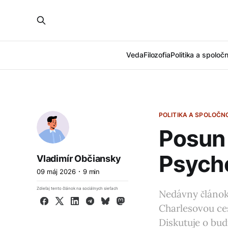
Veda
Filozofia
Politika a spoloč
POLITIKA A SPOLOČN
Posun 
Psycho
Vladimír Občiansky
09 máj 2026
9 min
Zdieľaj tento článok na sociálnych sieťach
Nedávny článok
Facebook
X
LinkedIn
Telegram
Bluesky
Mastodon
Charlesovou ce
Diskutuje o bu