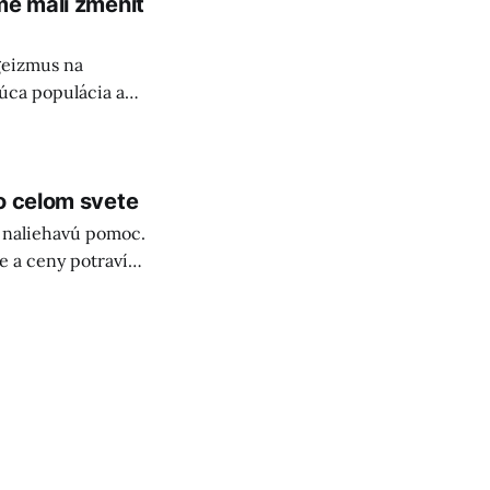
me mali zmeniť
geizmus na
úca populácia a
ný aktív a
o celom svete
 naliehavú pomoc.
ie a ceny potravín