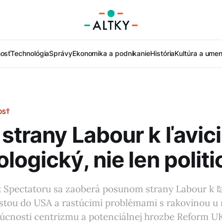
nosť
Technológia
Správy
Ekonomika a podnikanie
História
Kultúra a umen
OSŤ
strany Labour k ľavici
logický, nie len polit
 Spectatoru sa zaoberá posunom strany Labour k ľa
stou do USA a rastúcimi problémami s rakovinou u m
dúcnosti centrizmu a potenciálnej hrozbe Reform U