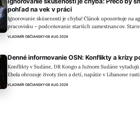
Ignorovanie skúseností je chyba: Prečo by s
pohľad na vek v práci
Ignorovanie skúseností je chyba! Článok upozorňuje na a
pracovisku – podceňovanie starších zamestnancov. Starn
demografické zmeny vyžadujú nový pohľad na vek ako cen
VLADIMÍR OBČIANSKY
08 AUG 2026
flexibilné pracovné modely.
Denné informovanie OSN: Konflikty a krízy p
Konflikty v Sudáne, DR Kongo a Južnom Sudáne vyžadujú
Ebola ohrozuje životy žien a detí, napätie v Libanone rast
stúpajú. OSN vyzýva na okamžitú akciu.
VLADIMÍR OBČIANSKY
08 AUG 2026