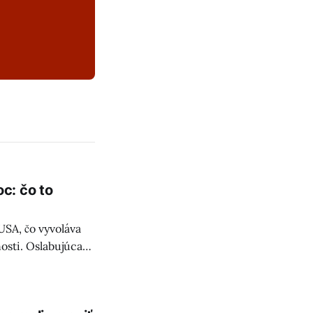
c: čo to
SA, čo vyvoláva
osti. Oslabujúca
a Slovensko.