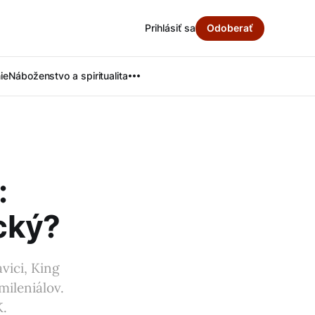
Prihlásiť sa
Odoberať
ie
Náboženstvo a spiritualita
:
ický?
vici, King
ileniálov.
K.