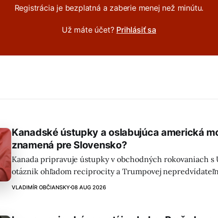
Registrácia je bezplatná a zaberie menej než minútu.
Už máte účet?
Prihlásiť sa
Kanadské ústupky a oslabujúca americká mo
znamená pre Slovensko?
Kanada pripravuje ústupky v obchodných rokovaniach s U
otáznik ohľadom reciprocity a Trumpovej nepredvídateľn
americká moc a dohoda Omán-Irán môžu mať dopady aj n
VLADIMÍR OBČIANSKY
08 AUG 2026