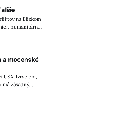
alšie
fliktov na Blízkom
 mier, humanitárnu
ka a mocenské
i USA, Izraelom,
u má zásadný