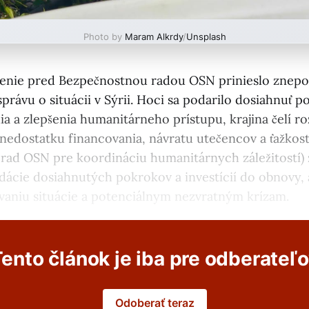
Photo by
Maram Alkrdy
/
Unsplash
enie pred Bezpečnostnou radou OSN prinieslo znepo
právu o situácii v Sýrii. Hoci sa podarilo dosiahnuť po
ia a zlepšenia humanitárneho prístupu, krajina čelí r
nedostatku financovania, návratu utečencov a ťažkost
ad OSN pre koordináciu humanitárnych záležitostí) 
dácie dosiahnutých pokrokov a investícií do obnovy, 
vaniu situácie a potenciálnym nezvratným krízam.
ento článok je iba pre odberateľ
Odoberať teraz