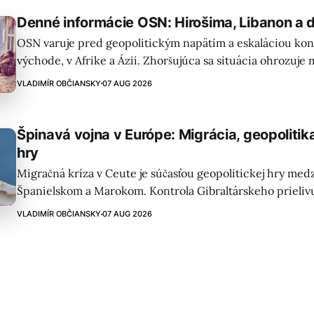
Denné informácie OSN: Hirošima, Libanon a ď
OSN varuje pred geopolitickým napätím a eskaláciou kon
východe, v Afrike a Ázii. Zhoršujúca sa situácia ohrozuje
pomoc a potravinovú bezpečnosť.
VLADIMÍR OBČIANSKY
07 AUG 2026
Špinavá vojna v Európe: Migrácia, geopoliti
hry
Migračná kríza v Ceute je súčasťou geopolitickej hry medz
Španielskom a Marokom. Kontrola Gibraltárskeho prieliv
význam pre energetiku a Španielsko čelí tlaku USA.
VLADIMÍR OBČIANSKY
07 AUG 2026