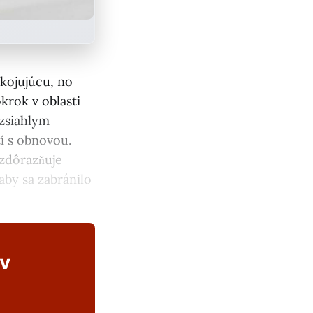
kojujúcu, no
krok v oblasti
ozsiahlym
í s obnovou.
zdôrazňuje
aby sa zabránilo
ov