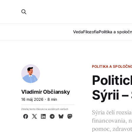
Veda
Filozofia
Politika a spoloč
POLITIKA A SPOLOČN
Politi
Sýrii 
Vladimír Občiansky
16 máj 2026
8 min
Zdieľaj tento článok na sociálnych sieťach
Sýria čelí rozs
Facebook
X
LinkedIn
Telegram
Bluesky
Mastodon
financovania, n
pomoc, zdravotn