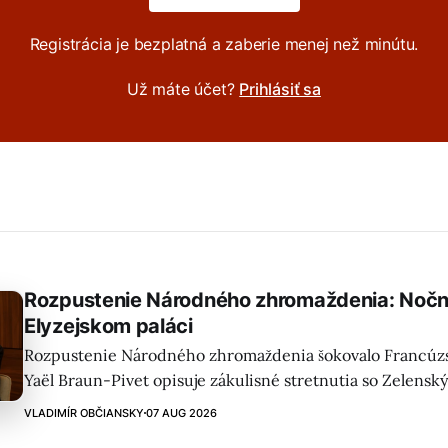
Registrácia je bezplatná a zaberie menej než minútu.
Už máte účet?
Prihlásiť sa
Rozpustenie Národného zhromaždenia: Nočn
Elyzejskom paláci
Rozpustenie Národného zhromaždenia šokovalo Francúz
Yaël Braun-Pivet opisuje zákulisné stretnutia so Zelens
pokus presvedčiť Macrona a konfrontáciu o ústavnosti ro
VLADIMÍR OBČIANSKY
07 AUG 2026