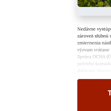
Nedávne vystúp
zároveň sľubnú s
zmiernenia násil
výzvam vrátane 
Správa OCHA (Úr
potrebu konsoli
ďalšiemu zhoršo
T