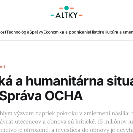
nosť
Technológia
Správy
Ekonomika a podnikanie
História
Kultúra a umen
OSŤ
cká a humanitárna situ
– Správa OCHA
iahlym výzvam napriek pokroku v zmiernení násilia:
ávrat utečencov a obnova sú kritické. 15 miliónov ľu
íctvo je ohrozené, a investícia do obnovy je nevy