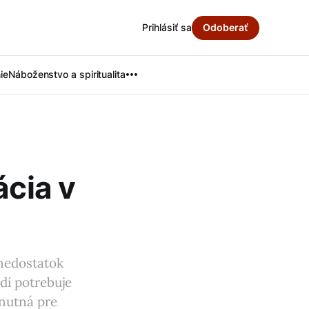
Prihlásiť sa
Odoberať
ie
Náboženstvo a spiritualita
ácia v
 nedostatok
dí potrebuje
hnutná pre