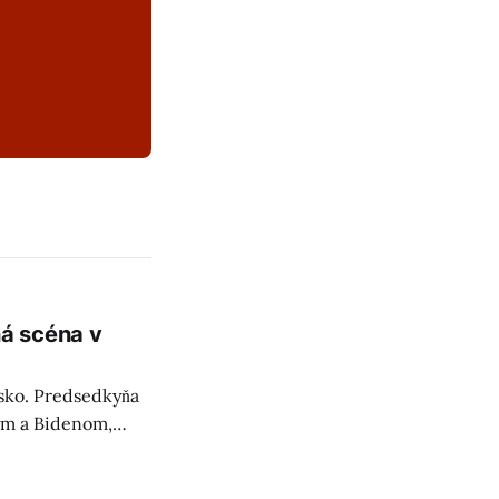
á scéna v
sko. Predsedkyňa
kým a Bidenom,
zhodnutia.