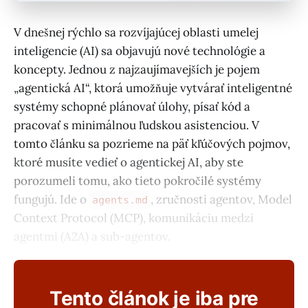
V dnešnej rýchlo sa rozvíjajúcej oblasti umelej
inteligencie (AI) sa objavujú nové technológie a
koncepty. Jednou z najzaujímavejších je pojem
„agentická AI“, ktorá umožňuje vytvárať inteligentné
systémy schopné plánovať úlohy, písať kód a
pracovať s minimálnou ľudskou asistenciou. V
tomto článku sa pozrieme na päť kľúčových pojmov,
ktoré musíte vedieť o agentickej AI, aby ste
porozumeli tomu, ako tieto pokročilé systémy
fungujú. Ide o
, zručnosti agentov, Model
agents.md
Context Protocol (MCP), komunikáciu medzi
agentmi (A2A) a sub-agentov.
Tento článok je iba pre