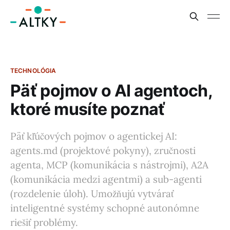
TECHNOLÓGIA
Päť pojmov o AI agentoch,
ktoré musíte poznať
Päť kľúčových pojmov o agentickej AI:
agents.md (projektové pokyny), zručnosti
agenta, MCP (komunikácia s nástrojmi), A2A
(komunikácia medzi agentmi) a sub-agenti
(rozdelenie úloh). Umožňujú vytvárať
inteligentné systémy schopné autonómne
riešiť problémy.