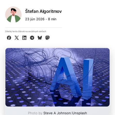
Štefan Algoritmov
23 jún 2026
8 min
Zdieľaj tento článok na sociálnych sieťach
Facebook
X
LinkedIn
Telegram
Bluesky
Mastodon
Photo by
Steve A Johnson
/
Unsplash