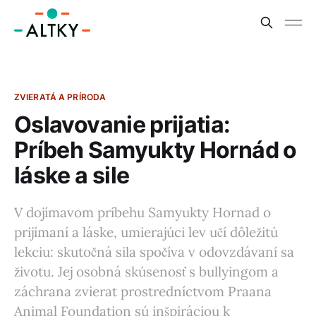
ZVIERATÁ A PRÍRODA
Oslavovanie prijatia:
Príbeh Samyukty Hornád o
láske a sile
V dojímavom príbehu Samyukty Hornad o
prijímaní a láske, umierajúci lev učí dôležitú
lekciu: skutočná sila spočíva v odovzdávaní sa
životu. Jej osobná skúsenosť s bullyingom a
záchrana zvierat prostredníctvom Praana
Animal Foundation sú inšpiráciou k