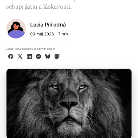
sebaprijatiu a láskavosti.
Lucia Prírodná
09 máj 2026
7 min
Zdieľaj tento článok na sociálnych sieťach
Facebook
X
LinkedIn
Telegram
Bluesky
Mastodon