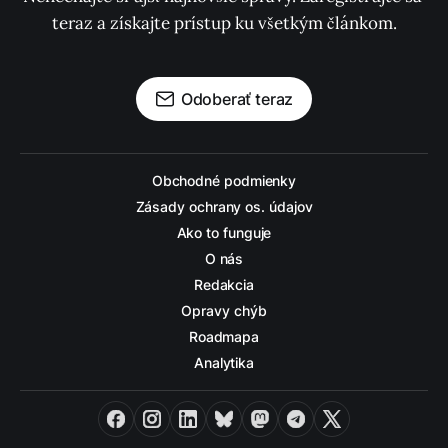
teraz a získajte prístup ku všetkým článkom.
Odoberať teraz
Obchodné podmienky
Zásady ochrany os. údajov
Ako to funguje
O nás
Redakcia
Opravy chýb
Roadmapa
Analytika
Facebook
Instagram
LinkedIn
Bluesky
Mastodon
Telegram
X