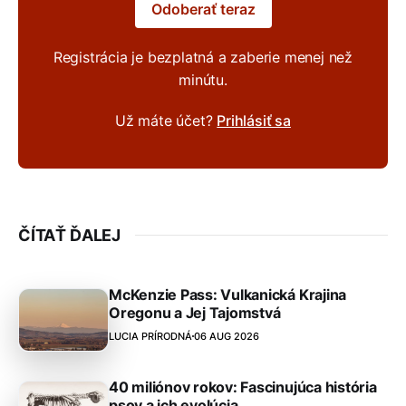
Odoberať teraz
Registrácia je bezplatná a zaberie menej než
minútu.
Už máte účet?
Prihlásiť sa
ČÍTAŤ ĎALEJ
McKenzie Pass: Vulkanická Krajina
Oregonu a Jej Tajomstvá
LUCIA PRÍRODNÁ
06 AUG 2026
40 miliónov rokov: Fascinujúca história
psov a ich evolúcia