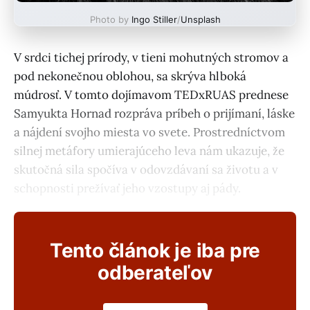
Photo by
Ingo Stiller
/
Unsplash
V srdci tichej prírody, v tieni mohutných stromov a
pod nekonečnou oblohou, sa skrýva hlboká
múdrosť. V tomto dojímavom TEDxRUAS prednese
Samyukta Hornad rozpráva príbeh o prijímaní, láske
a nájdení svojho miesta vo svete. Prostredníctvom
silnej metáfory umierajúceho leva nám ukazuje, že
skutočná sila spočíva v odovzdávaní sa životu a v
schopnosti prežívať jeho vzostupy aj pády.
Tento článok je iba pre
odberateľov