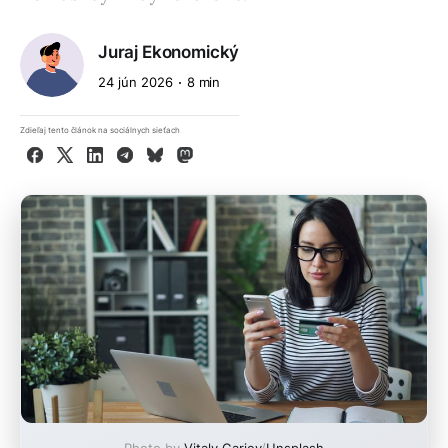
Juraj Ekonomický
24 jún 2026
8 min
Zdieľaj tento článok na sociálnych sieťach
Facebook
X
LinkedIn
Telegram
Bluesky
Mastodon
Photo by
Vitaly Gariev
/
Unsplash