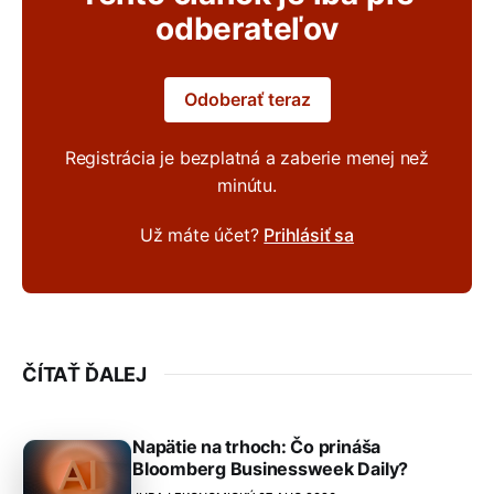
odberateľov
Odoberať teraz
Registrácia je bezplatná a zaberie menej než
minútu.
Už máte účet?
Prihlásiť sa
ČÍTAŤ ĎALEJ
Napätie na trhoch: Čo prináša
Bloomberg Businessweek Daily?