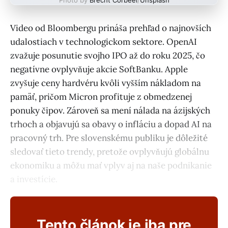
Video od Bloombergu prináša prehľad o najnovších
udalostiach v technologickom sektore. OpenAI
zvažuje posunutie svojho IPO až do roku 2025, čo
negatívne ovplyvňuje akcie SoftBanku. Apple
zvyšuje ceny hardvéru kvôli vyšším nákladom na
pamäť, pričom Micron profituje z obmedzenej
ponuky čipov. Zároveň sa mení nálada na ázijských
trhoch a objavujú sa obavy o infláciu a dopad AI na
pracovný trh. Pre slovenskému publiku je dôležité
sledovať tieto trendy, pretože ovplyvňujú globálnu
ekonomiku a môžu mať vplyv aj na naše podnikanie
a investície.
Tento článok je iba pre