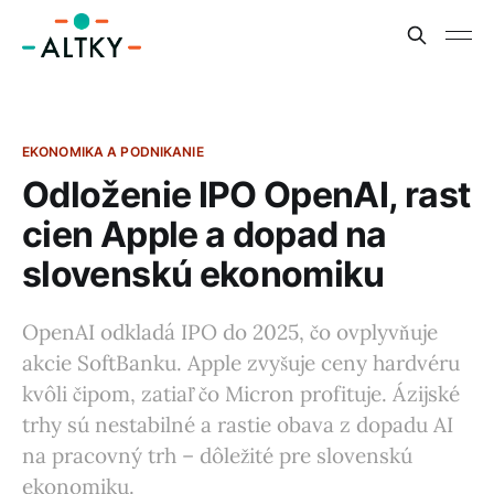
EKONOMIKA A PODNIKANIE
Odloženie IPO OpenAI, rast
cien Apple a dopad na
slovenskú ekonomiku
OpenAI odkladá IPO do 2025, čo ovplyvňuje
akcie SoftBanku. Apple zvyšuje ceny hardvéru
kvôli čipom, zatiaľ čo Micron profituje. Ázijské
trhy sú nestabilné a rastie obava z dopadu AI
na pracovný trh – dôležité pre slovenskú
ekonomiku.