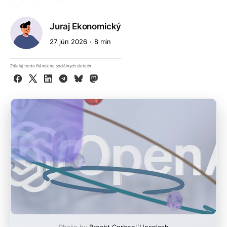
Juraj Ekonomický
27 jún 2026
8 min
Zdieľaj tento článok na sociálnych sieťach
Facebook
X
LinkedIn
Telegram
Bluesky
Mastodon
Photo by
Brecht Corbeel
/
Unsplash