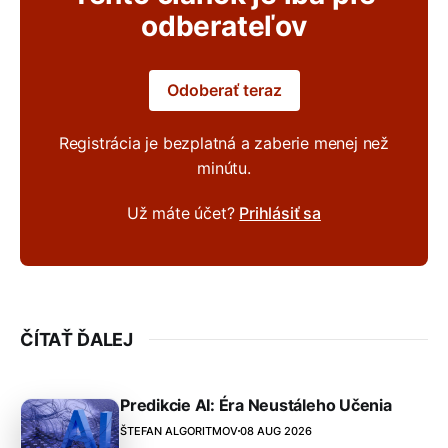
odberateľov
Odoberať teraz
Registrácia je bezplatná a zaberie menej než
minútu.
Už máte účet?
Prihlásiť sa
ČÍTAŤ ĎALEJ
Predikcie AI: Éra Neustáleho Učenia
ŠTEFAN ALGORITMOV
08 AUG 2026