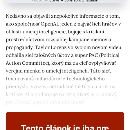
Nedávno sa objavili znepokojivé informácie o tom,
ako spoločnosť OpenAI, jeden z najväčších hráčov v
oblasti umelej inteligencie, bojuje s kritikmi
prostredníctvom rozsiahlej kampane memov a
propagandy. Taylor Lorenz vo svojom novom videu
odhalila sieť falošných účtov a super PAC (Political
Action Committee), ktorý má za cieľ ovplyvňovať
verejnú mienku o umelej inteligencii. Táto sieť,
financovaná miliardármi z technologického
priemyslu, využíva netradičné taktiky na útok na
kritikov AI a podporuje naratív, ktorý je priaznivý
pre OpenAI a podobné spoločnosti.
Tento článok je iba pre