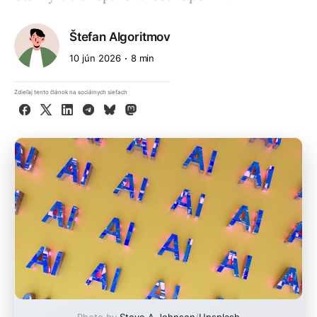
Štefan Algoritmov
10 jún 2026
8 min
Zdieľaj tento článok na sociálnych sieťach
Facebook
X
LinkedIn
Telegram
Bluesky
Mastodon
Photo by
Steve A Johnson
/
Unsplash