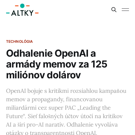
TECHNOLÓGIA
Odhalenie OpenAI a
armády memov za 125
miliónov dolárov
OpenAI bojuje s kritikmi rozsiahlou kampaňou
memov a propagandy, financovanou
miliardármi cez super PAC „Leading the
Future“. Sieť falošných účtov útočí na kritikov
AI a šíri pro-AI naratív. Odhalenie vyvoláva
otázky o transparentnosti OpenAI.