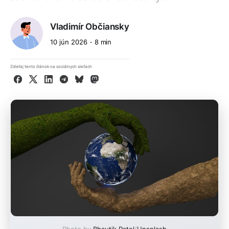
Vladimír Občiansky
10 jún 2026
8 min
Zdieľaj tento článok na sociálnych sieťach
Facebook
X
LinkedIn
Telegram
Bluesky
Mastodon
Photo by
Bhautik Patel
/
Unsplash