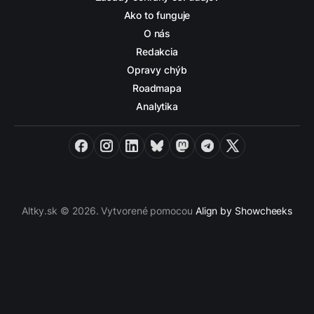
Ako to funguje
O nás
Redakcia
Opravy chýb
Roadmapa
Analytika
Facebook
Instagram
LinkedIn
Bluesky
Mastodon
Telegram
X
Altky.sk © 2026. Vytvorené pomocou
Align by Showcheeks