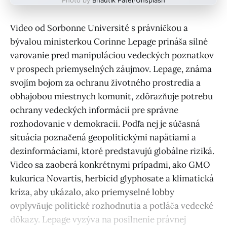
Video od Sorbonne Université s právničkou a
bývalou ministerkou Corinne Lepage prináša silné
varovanie pred manipuláciou vedeckých poznatkov
v prospech priemyselných záujmov. Lepage, známa
svojím bojom za ochranu životného prostredia a
obhajobou miestnych komunít, zdôrazňuje potrebu
ochrany vedeckých informácií pre správne
rozhodovanie v demokracii. Podľa nej je súčasná
situácia poznačená geopolitickými napätiami a
dezinformáciami, ktoré predstavujú globálne riziká.
Video sa zaoberá konkrétnymi prípadmi, ako GMO
kukurica Novartis, herbicíd glyphosate a klimatická
kríza, aby ukázalo, ako priemyselné lobby
ovplyvňuje politické rozhodnutia a potláča vedecké
dôkazy. Lepage vyzýva na posilnenie právnej