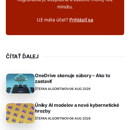
minútu.
Už máte účet?
Prihlásiť sa
ČÍTAŤ ĎALEJ
OneDrive skenuje súbory – Ako to
zastaviť
ŠTEFAN ALGORITMOV
06 AUG 2026
Úniky AI modelov a nové kybernetické
hrozby
ŠTEFAN ALGORITMOV
06 AUG 2026