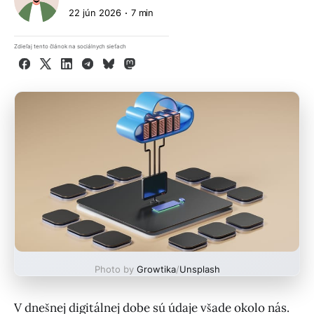
22 jún 2026
7 min
Zdieľaj tento článok na sociálnych sieťach
Facebook
X
LinkedIn
Telegram
Bluesky
Mastodon
Photo by
Growtika
/
Unsplash
V dnešnej digitálnej dobe sú údaje všade okolo nás.