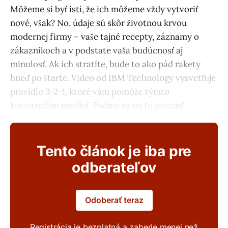
Môžeme si byť istí, že ich môžeme vždy vytvoriť
nové, však? No, údaje sú skôr životnou krvou
modernej firmy – vaše tajné recepty, záznamy o
zákazníkoch a v podstate vaša budúcnosť aj
minulosť. Ak ich stratíte, bude to ako pád rakety
hneď po štarte. Video od IBM Technology vysvetľuje
pravidlo 3-2-1, ktoré vám pomôže týmto
katastrofám predísť. Poďme sa na to pozrieť!
Tento článok je iba pre
odberateľov
Odoberať teraz
Registrácia je bezplatná a zaberie menej než