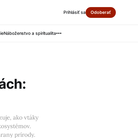
Prihlásiť sa
Odoberať
ie
Náboženstvo a spiritualita
ách:
zuje, ako vtáky
kosystémov.
hrany prírody.