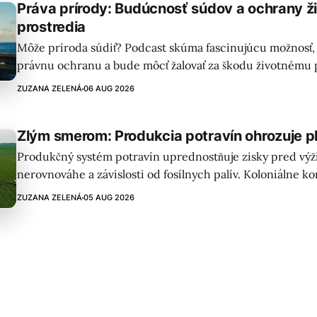
Práva prírody: Budúcnosť súdov a ochrany ž
prostredia
Môže príroda súdiť? Podcast skúma fascinujúcu možnosť, 
právnu ochranu a bude môcť žalovať za škodu životnému 
Zdieľané prípady po celom svete ukazujú rastúci trend u
ZUZANA ZELENÁ
06 AUG 2026
prírody.
Zlým smerom: Produkcia potravín ohrozuje p
Produkčný systém potravín uprednostňuje zisky pred výži
nerovnováhe a závislosti od fosílnych palív. Koloniálne k
hrozby ohrozujú planétu a naše zdravie – potrebná je regu
ZUZANA ZELENÁ
05 AUG 2026