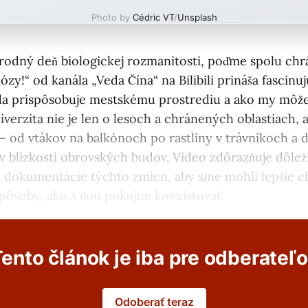
Photo by
Cédric VT
/
Unsplash
odný deň biologickej rozmanitosti, poďme spolu chrá
zy!“ od kanála „Veda Čína“ na Bilibili prináša fascinu
oda prispôsobuje mestskému prostrediu a ako my mô
iverzita nie je len o lesoch a chránených oblastiach, al
– od vtákov na balkónoch po rastliny v trávnikoch a 
 v blízkosti obrovských budov. Video zdôrazňuje dôlež
 dokumentácie týchto zmien, aby sme mohli lepšie c
spôsoby, ako s ňou pokojne koexistovať.
ento článok je iba pre odberateľ
Odoberať teraz