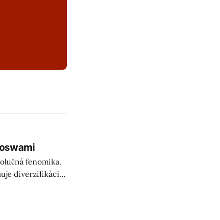
 Goswami
olučná fenomika.
uje diverzifikáciu