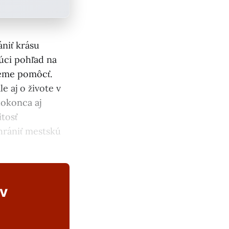
niť krásu
júci pohľad na
žeme pomôcť.
e aj o živote v
dokonca aj
itosť
hrániť mestskú
ov