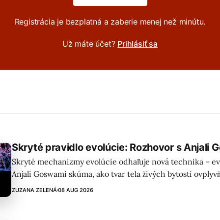
Registrácia je bezplatná a zaberie menej než minútu.
Už máte účet?
Prihlásiť sa
Skryté pravidlo evolúcie: Rozhovor s Anjali
Skryté mechanizmy evolúcie odhaľuje nová technika – ev
Anjali Goswami skúma, ako tvar tela živých bytostí ovplyvň
a aký vplyv má klimatická zmena na tempo evolúcie.
ZUZANA ZELENÁ
08 AUG 2026