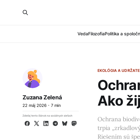
Veda
Filozofia
Politika a spoloč
EKOLÓGIA A UDRŽAT
Ochran
Ako ži
Zuzana Zelená
22 máj 2026
7 min
Zdieľaj tento článok na sociálnych sieťach
Ochrana biodive
Facebook
X
LinkedIn
Telegram
Bluesky
Mastodon
trpia „zrkadlo
Riešením sú špe