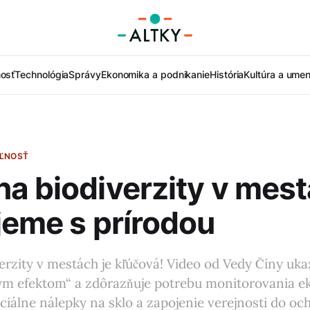
nosť
Technológia
Správy
Ekonomika a podnikanie
História
Kultúra a umen
EĽNOSŤ
a biodiverzity v mest
jeme s prírodou
rzity v mestách je kľúčová! Video od Vedy Číny uka
vým efektom“ a zdôrazňuje potrebu monitorovania e
ciálne nálepky na sklo a zapojenie verejnosti do oc