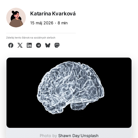
Katarína Kvarková
15 máj 2026
8 min
Zdieľaj tento článok na sociálnych sieťach
Facebook
X
LinkedIn
Telegram
Bluesky
Mastodon
Photo by
Shawn Day
/
Unsplash