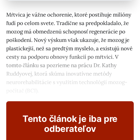
Mŕtvica je vážne ochorenie, ktoré postihuje milióny
ľudí po celom svete. Tradične sa predpokladalo, že
mozog má obmedzenú schopnosť regenerácie po
poškodení. Nový výskum však ukazuje, že mozog je
plastickejší, než sa predtým myslelo, a existujú nové
cesty na podporu obnovy funkcií po mŕtvici. V
tomto článku sa pozrieme na prácu Dr. Kathy
Ruddyovej, ktorá skúma inovatívne metódy
neurorehabilitácie s využitím technológií mozog-
počítač (BCI).
Tento článok je iba pre
odberateľov