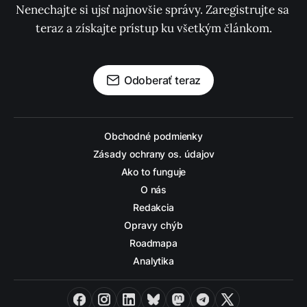
Nenechajte si ujsť najnovšie správy. Zaregistrujte sa 
teraz a získajte prístup ku všetkým článkom.
Odoberať teraz
Obchodné podmienky
Zásady ochrany os. údajov
Ako to funguje
O nás
Redakcia
Opravy chýb
Roadmapa
Analytika
Facebook
Instagram
LinkedIn
Bluesky
Mastodon
Telegram
X