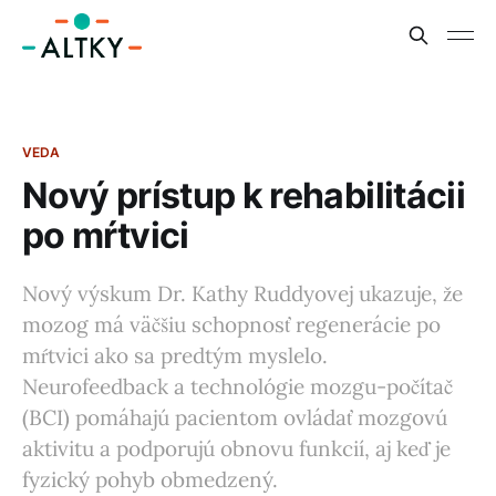
VEDA
Nový prístup k rehabilitácii
po mŕtvici
Nový výskum Dr. Kathy Ruddyovej ukazuje, že
mozog má väčšiu schopnosť regenerácie po
mŕtvici ako sa predtým myslelo.
Neurofeedback a technológie mozgu-počítač
(BCI) pomáhajú pacientom ovládať mozgovú
aktivitu a podporujú obnovu funkcií, aj keď je
fyzický pohyb obmedzený.