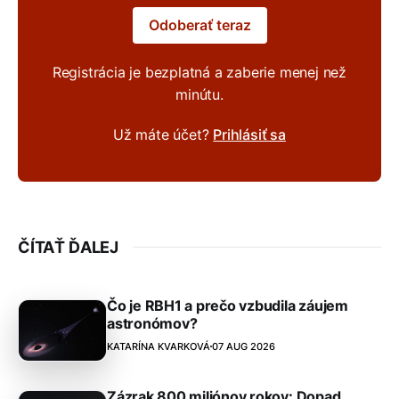
Odoberať teraz
Registrácia je bezplatná a zaberie menej než
minútu.
Už máte účet?
Prihlásiť sa
ČÍTAŤ ĎALEJ
Čo je RBH1 a prečo vzbudila záujem
astronómov?
KATARÍNA KVARKOVÁ
07 AUG 2026
Zázrak 800 miliónov rokov: Dopad