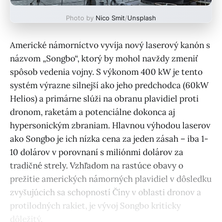
Photo by
Nico Smit
/
Unsplash
Americké námorníctvo vyvíja nový laserový kanón s
názvom „Songbo“, ktorý by mohol navždy zmeniť
spôsob vedenia vojny. S výkonom 400 kW je tento
systém výrazne silnejší ako jeho predchodca (60kW
Helios) a primárne slúži na obranu plavidiel proti
dronom, raketám a potenciálne dokonca aj
hypersonickým zbraniam. Hlavnou výhodou laserov
ako Songbo je ich nízka cena za jeden zásah – iba 1-
10 dolárov v porovnaní s miliónmi dolárov za
tradičné strely. Vzhľadom na rastúce obavy o
prežitie amerických námorných plavidiel v dôsledku
zvyšujúcich sa schopností Číny v oblasti dronov a
protilodných rakiet, je vývoj Songbo kriticky
dôležitý.