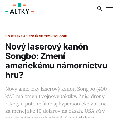
VOJENSKÉ A VESMÍRNE TECHNOLÓGIE
Nový laserový kanón
Songbo: Zmení
americkému námorníctvu
hru?
Nový americký laserový kanón Songbo (400
kW) má zmeniť vojnové taktiky. Zničí drony,
rakety a potenciálne aj hypersonické zbrane
za menej ako 10 dolárov na zásah. USA sú v