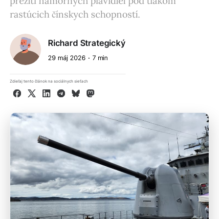
prežití námorných plavidiel pod tlakom
rastúcich čínskych schopností.
Richard Strategický
29 máj 2026
7 min
Zdieľaj tento článok na sociálnych sieťach
Facebook
X
LinkedIn
Telegram
Bluesky
Mastodon