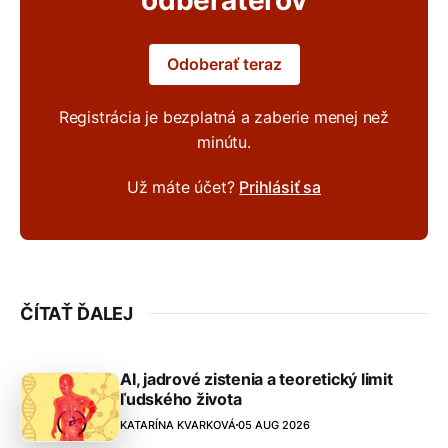
Odoberať teraz
Registrácia je bezplatná a zaberie menej než
minútu.
Už máte účet?
Prihlásiť sa
ČÍTAŤ ĎALEJ
AI, jadrové zistenia a teoretický limit
ľudského života
KATARÍNA KVARKOVÁ
05 AUG 2026