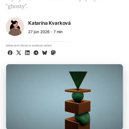
"ghosty".
Katarína Kvarková
27 jún 2026
7 min
Zdieľaj tento článok na sociálnych sieťach
Facebook
X
LinkedIn
Telegram
Bluesky
Mastodon