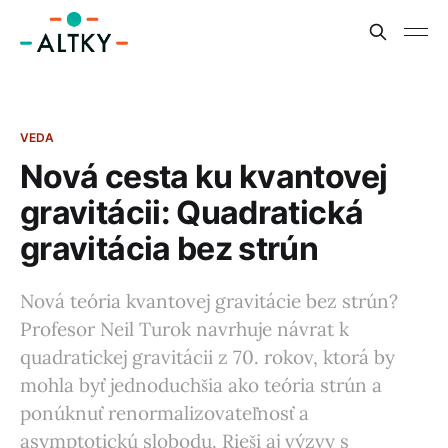
VEDA
Nová cesta ku kvantovej
gravitácii: Quadratická
gravitácia bez strún
Nová teória kvantovej gravitácie bez strún?
Profesor Neil Turok navrhuje návrat k
quadratickej gravitácii z 70. rokov, ktorá by
mohla byť jednoduchšia ako teória strún a
ponúknuť renormalizovateľnosť a
asymptotickú slobodu. Rieši aj výzvy s