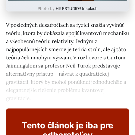
Photo by
HI! ESTUDIO
/
Unsplash
V posledných desaťročiach sa fyzici snažia vyvinúť
teóriu, ktorá by dokázala spojiť kvantovú mechaniku
a všeobecnú teóriu relativity. Jedným z
najpopulárnejších smerov je teória strún, ale aj táto
teória čelí mnohým výzvam. V rozhovore s Curtom
Jaimungalom sa profesor Neil Turok predstavuje
alternatívny prístup – návrat k quadratickej
gravitácii, ktorý by mohol ponúknuť jednoduchšie a
elegantnejšie riešenie problému kvantovej
gravitácie.
Tento článok je iba pre
odberateľov