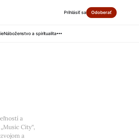
Prihlásiť sa
Odoberať
ie
Náboženstvo a spiritualita
eľností a
„Music City“,
ozvojom a