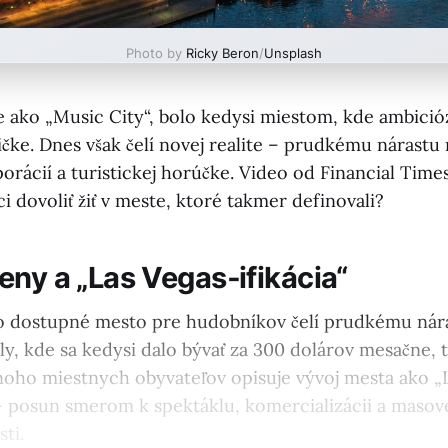
Photo by
Ricky Beron
/
Unsplash
e ako „Music City“, bolo kedysi miestom, kde ambició
ičke. Dnes však čelí novej realite – prudkému nárastu
orácií a turistickej horúčke. Video od Financial Time
ci dovoliť žiť v meste, ktoré takmer definovali?
eny a „Las Vegas‑ifikácia“
 dostupné mesto pre hudobníkov čelí prudkému nára
ly, kde sa kedysi dalo bývať za 300 dolárov mesačne, t
Mnoho miestnych obyvateľov opisuje vývoj mesta ako „
 – posun smerom k spektáklu, komercializácii a masov
ti.