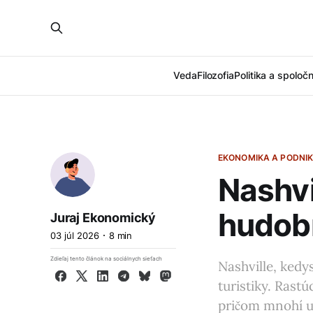
Veda
Filozofia
Politika a spoloč
EKONOMIKA A PODNIK
Nashvi
hudob
Juraj Ekonomický
03 júl 2026
8 min
Zdieľaj tento článok na sociálnych sieťach
Nashville, kedy
Facebook
X
LinkedIn
Telegram
Bluesky
Mastodon
turistiky. Rast
pričom mnohí u