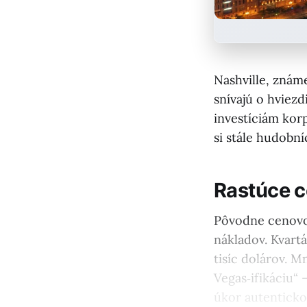
Nashville, znám
snívajú o hviezd
investíciám korp
si stále hudobní
Rastúce c
Pôvodne cenovo
nákladov. Kvartá
tisíc dolárov. 
Vegas‑ifikáciu“
úkor autentickos