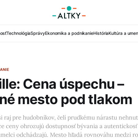
nosť
Technológia
Správy
Ekonomika a podnikanie
História
Kultúra a umen
ANIE
lle: Cena úspechu –
né mesto pod tlakom
si raj pre hudobníkov, čelí prudkému nárastu nehnut
úce ceny ohrozujú dostupnosť bývania a autentickosť 
melci odchádzajú. Mesto hľadá rovnováhu medzi r