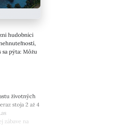
zni hudobníci
 nehnuteľností,
s sa pýta: Môžu
stu životných
eraz stoja 2 až 4
Las
ej zábave na