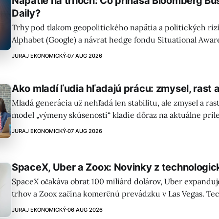
Napätie na trhoch: Čo prináša Bloomberg B
Daily?
Trhy pod tlakom geopolitického napätia a politických riz
Alphabet (Google) a návrat hedge fondu Situational Awar
pozornosti. Zvýšená volatilita si vyžaduje opatrnosť a dive
JURAJ EKONOMICKÝ
07 AUG 2026
portfólia.
Ako mladí ľudia hľadajú prácu: zmysel, rast 
Mladá generácia už nehľadá len stabilitu, ale zmysel a ras
model „výmeny skúseností“ kladie dôraz na aktuálne príle
ako rast, spojenie a zmysluplnosť. Firmy sa musia prispôso
JURAJ EKONOMICKÝ
07 AUG 2026
SpaceX, Uber a Zoox: Novinky z technologic
SpaceX očakáva obrat 100 miliárd dolárov, Uber expanduje
trhov a Zoox začína komerčnú prevádzku v Las Vegas. Te
zaznamenal rast aj u AMD, Disney a Paramount.
JURAJ EKONOMICKÝ
06 AUG 2026