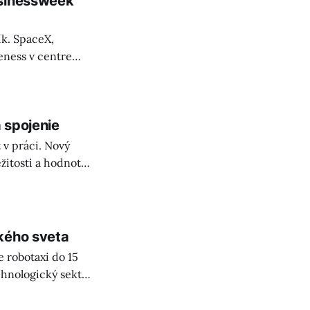
usinessweek
ík. SpaceX,
eness v centre
rzifikáciu
a spojenie
t v práci. Nový
žitosti a hodnoty
biť!
kého sveta
 robotaxi do 15
chnologický sektor