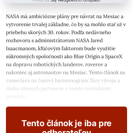
NASA má ambiciózne plány pre návrat na Mesiac a
vytvorenie trvalej základne, čo by sa mohlo stať už v
priebehu skorých 30. rokov. Podľa nedávneho
rozhovoru s administrátorom NASA Jared
Isaacmanom, kľúčovým faktorom bude využitie
súkromných spoločností ako Blue Origin a SpaceX
na dopravu robotických landerov, roverov a
nakoniec aj astronautov na Mesiac. Tento článok sa
zameriava na časový harmonogram, fázy vývoja a
úlohu rôznych partnerov v tomto rozsiahlom
projekte.
Tento článok je iba pre
odberateľov