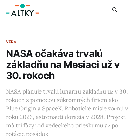
VEDA
NASA očakáva trvalú
základňu na Mesiaci už v
30. rokoch
NASA plánuje trvalú lunárnu základňu už v 30.
rokoch s pomocou súkromných firiem ako
Blue Origin a SpaceX. Robotické misie začnú v
roku 2026, astronauti dorazia v 2028. Projekt
má tri fázy: od vedeckého prieskumu až po
rotácie posádok.