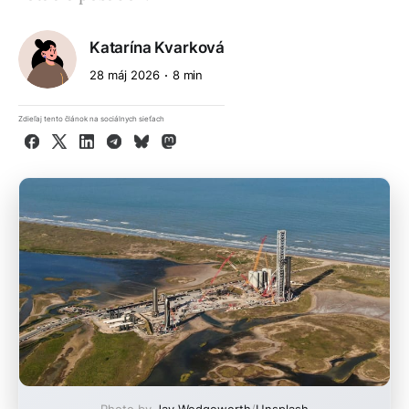
Katarína Kvarková
28 máj 2026
8 min
Zdieľaj tento článok na sociálnych sieťach
Facebook
X
LinkedIn
Telegram
Bluesky
Mastodon
Photo by
Jay Wedgeworth
/
Unsplash