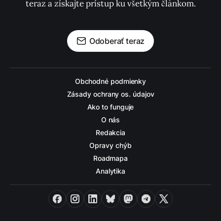
teraz a získajte prístup ku všetkým článkom.
Odoberať teraz
Obchodné podmienky
Zásady ochrany os. údajov
Ako to funguje
O nás
Redakcia
Opravy chýb
Roadmapa
Analytika
Facebook
Instagram
LinkedIn
Bluesky
Mastodon
Telegram
X