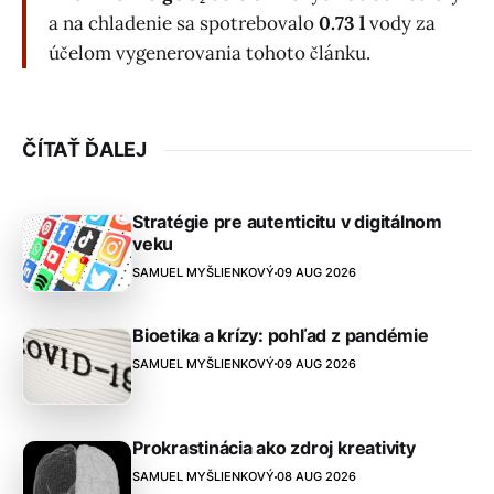
a na chladenie sa spotrebovalo
0.73 l
vody za
účelom vygenerovania tohoto článku.
ČÍTAŤ ĎALEJ
Stratégie pre autenticitu v digitálnom
veku
SAMUEL MYŠLIENKOVÝ
09 AUG 2026
Bioetika a krízy: pohľad z pandémie
SAMUEL MYŠLIENKOVÝ
09 AUG 2026
Prokrastinácia ako zdroj kreativity
SAMUEL MYŠLIENKOVÝ
08 AUG 2026