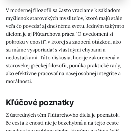
V modernej filozofii sa často vraciame k základom
myšlienok starovekých mysliteľov, ktoré majú stále
veľa čo povedať aj dnešnému svetu. Jedným takýmto
dielom je aj Plútarchova práca "O uvedomení si
pokroku v cnosti", v ktorej sa zaoberá otázkou, ako
sa máme vysporiadať s vlastnými chybami a
nedostatkami. Táto diskusia, hoci je zakorenená v
starovekej gréckej filozofii, ponúka praktické rady,
ako efektívne pracovať na našej osobnej integrite a
morálnosti.
Kľúčové poznatky
Z ústredných tém Plútarchovho diela je poznatok,
že cesta k cnosti nie je bezchybná a na tejto ceste
nevyhnutne urobíme chyby, ktorým sa učíme čeliť