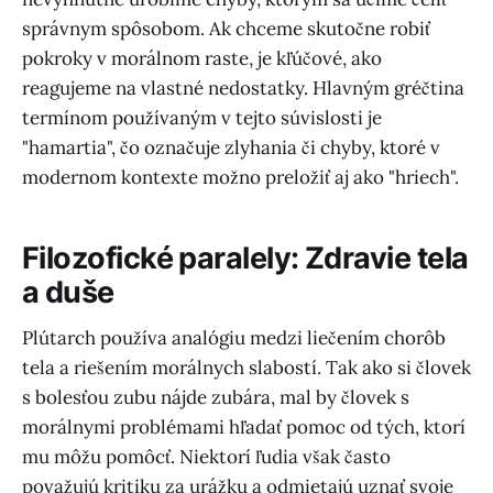
správnym spôsobom. Ak chceme skutočne robiť
pokroky v morálnom raste, je kľúčové, ako
reagujeme na vlastné nedostatky. Hlavným gréčtina
termínom používaným v tejto súvislosti je
"hamartia", čo označuje zlyhania či chyby, ktoré v
modernom kontexte možno preložiť aj ako "hriech".
Filozofické paralely: Zdravie tela
a duše
Plútarch používa analógiu medzi liečením chorôb
tela a riešením morálnych slabostí. Tak ako si človek
s bolesťou zubu nájde zubára, mal by človek s
morálnymi problémami hľadať pomoc od tých, ktorí
mu môžu pomôcť. Niektorí ľudia však často
považujú kritiku za urážku a odmietajú uznať svoje