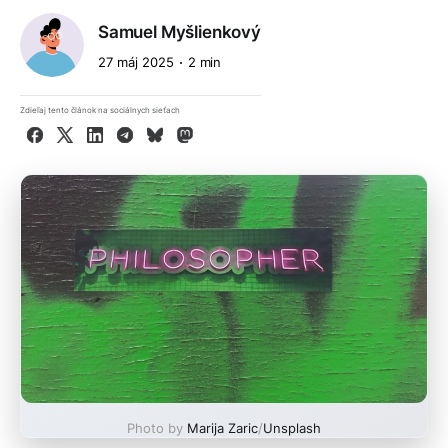
Samuel Myšlienkový
27 máj 2025
2 min
Zdieľaj tento článok na sociálnych sieťach
Facebook
X
LinkedIn
Telegram
Bluesky
Mastodon
Photo by
Marija Zaric
/
Unsplash