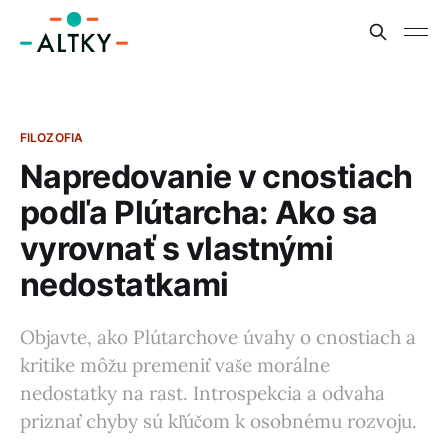
FILOZOFIA
Napredovanie v cnostiach
podľa Plútarcha: Ako sa
vyrovnať s vlastnými
nedostatkami
Objavte, ako Plútarchove úvahy o cnostiach a
kritike môžu premeniť vaše morálne
nedostatky na rast. Introspekcia a odvaha
priznať chyby sú kľúčom k osobnému rozvoju.