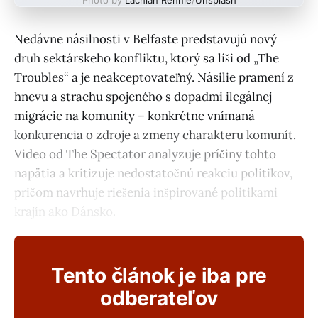
Nedávne násilnosti v Belfaste predstavujú nový
druh sektárskeho konfliktu, ktorý sa líši od „The
Troubles“ a je neakceptovateľný. Násilie pramení z
hnevu a strachu spojeného s dopadmi ilegálnej
migrácie na komunity – konkrétne vnímaná
konkurencia o zdroje a zmeny charakteru komunít.
Video od The Spectator analyzuje príčiny tohto
napätia a kritizuje nedostatočnú reakciu politikov,
pričom navrhuje riešenia inšpirované politikami
krajín ako Dánsko.
Tento článok je iba pre
odberateľov