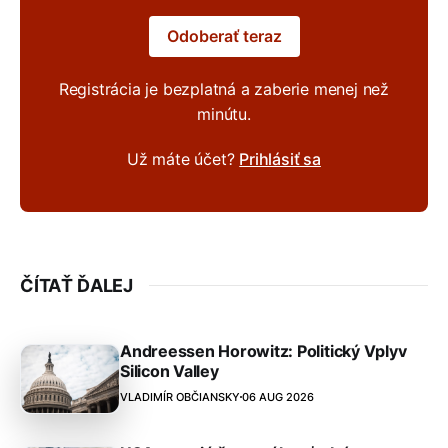
Odoberať teraz
Registrácia je bezplatná a zaberie menej než
minútu.
Už máte účet?
Prihlásiť sa
ČÍTAŤ ĎALEJ
Andreessen Horowitz: Politický Vplyv
Silicon Valley
VLADIMÍR OBČIANSKY
06 AUG 2026