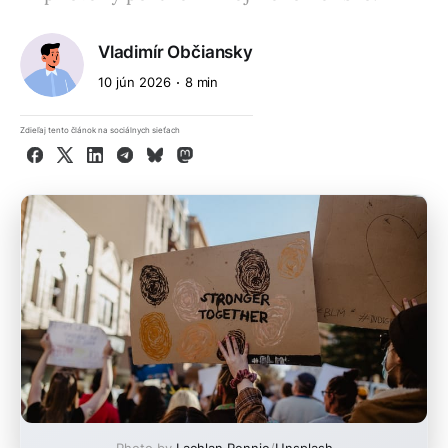
Vladimír Občiansky
10 jún 2026
8 min
Zdieľaj tento článok na sociálnych sieťach
Facebook
X
LinkedIn
Telegram
Bluesky
Mastodon
Photo by
Lachlan Rennie
/
Unsplash