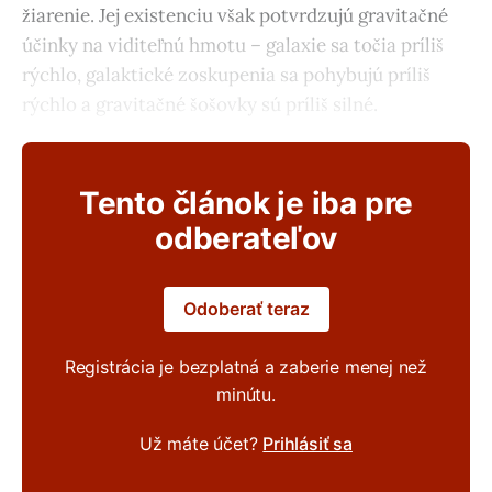
žiarenie. Jej existenciu však potvrdzujú gravitačné
účinky na viditeľnú hmotu – galaxie sa točia príliš
rýchlo, galaktické zoskupenia sa pohybujú príliš
rýchlo a gravitačné šošovky sú príliš silné.
Tento článok je iba pre
odberateľov
Odoberať teraz
Registrácia je bezplatná a zaberie menej než
minútu.
Už máte účet?
Prihlásiť sa