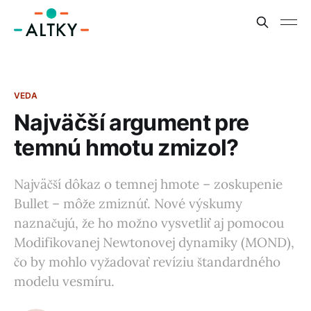
VEDA
Najväčší argument pre
temnú hmotu zmizol?
Najväčší dôkaz o temnej hmote – zoskupenie
Bullet – môže zmiznúť. Nové výskumy
naznačujú, že ho možno vysvetliť aj pomocou
Modifikovanej Newtonovej dynamiky (MOND),
čo by mohlo vyžadovať revíziu štandardného
modelu vesmíru.