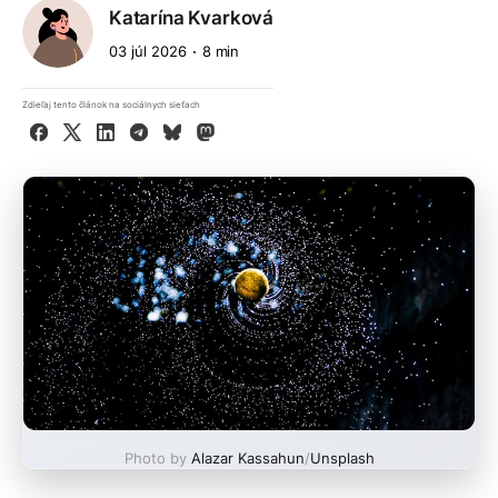
Katarína Kvarková
03 júl 2026
8 min
Zdieľaj tento článok na sociálnych sieťach
Facebook
X
LinkedIn
Telegram
Bluesky
Mastodon
Photo by
Alazar Kassahun
/
Unsplash