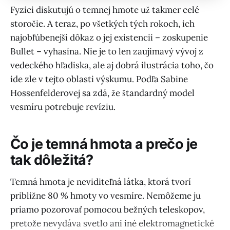
Fyzici diskutujú o temnej hmote už takmer celé
storočie. A teraz, po všetkých tých rokoch, ich
najobľúbenejší dôkaz o jej existencii – zoskupenie
Bullet – vyhasína. Nie je to len zaujímavý vývoj z
vedeckého hľadiska, ale aj dobrá ilustrácia toho, čo
ide zle v tejto oblasti výskumu. Podľa Sabine
Hossenfelderovej sa zdá, že štandardný model
vesmíru potrebuje revíziu.
Čo je temná hmota a prečo je
tak dôležitá?
Temná hmota je neviditeľná látka, ktorá tvorí
približne 80 % hmoty vo vesmíre. Nemôžeme ju
priamo pozorovať pomocou bežných teleskopov,
pretože nevydáva svetlo ani iné elektromagnetické