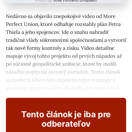
Nedávno sa objavilo znepokojivé video od More
Perfect Union, ktoré odhaľuje rozsiahly plán Petra
Thiela a jeho spojencov. Ide o snahu nahradiť
tradičné vlády súkromnými spoločnosťami a vytvoriť
tak nové formy kontroly a zisku. Video detailne
mapuje vývoj tohto projektu od prvých nápadov až
po súčasné geopolitické ambície, ktoré by mohli
zásadne ovplyvniť svetový poriadok. Tento článok
sa zaoberá kľúčovými aspektmi tejto stratégie a
analyzuje jej potenciálne dôsledky pre spoločnosť.
Tento článok je iba pre
odberateľov