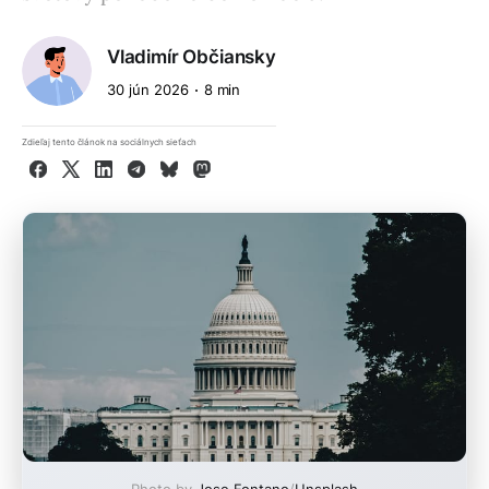
Vladimír Občiansky
30 jún 2026
8 min
Zdieľaj tento článok na sociálnych sieťach
Facebook
X
LinkedIn
Telegram
Bluesky
Mastodon
Photo by
Jose Fontano
/
Unsplash