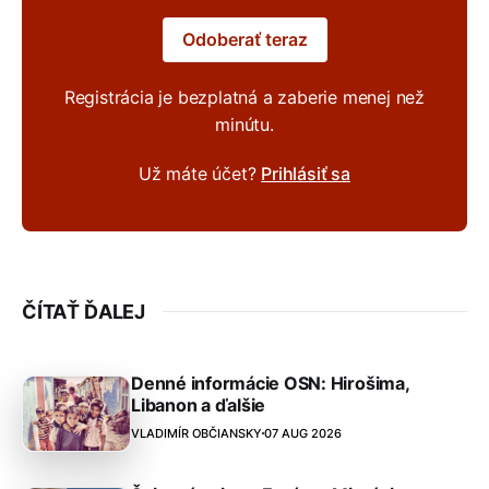
Odoberať teraz
Registrácia je bezplatná a zaberie menej než
minútu.
Už máte účet?
Prihlásiť sa
ČÍTAŤ ĎALEJ
Denné informácie OSN: Hirošima,
Libanon a ďalšie
VLADIMÍR OBČIANSKY
07 AUG 2026