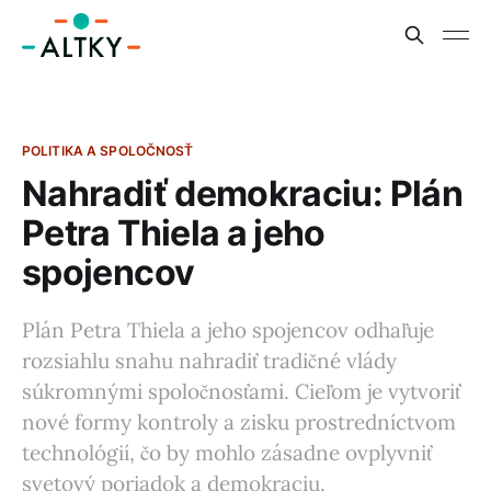
POLITIKA A SPOLOČNOSŤ
Nahradiť demokraciu: Plán
Petra Thiela a jeho
spojencov
Plán Petra Thiela a jeho spojencov odhaľuje
rozsiahlu snahu nahradiť tradičné vlády
súkromnými spoločnosťami. Cieľom je vytvoriť
nové formy kontroly a zisku prostredníctvom
technológií, čo by mohlo zásadne ovplyvniť
svetový poriadok a demokraciu.