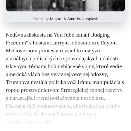
Photo by
Miguel A Amutio
/
Unsplash
Nedávna diskusia na YouTube kanáli „Judging
Freedom“ s hosťami Larrym Johnsonom a Rayom
McGovernom priniesla rozsiahlu analýzu
aktuálnych politických a spravodajských udalostí.
Hlavnými témami boli nehlásené vojny, ktoré vedie
americká vláda bez výraznej verejnej odozvy,
Trumpova nestála politika voči Iránu, manipulácia s
ropou prostredníctvom Strategickej ropnej rezervy
a narastajúci trend potlačovania nesúhlasu.
Diskusia tiež poukazovala na zhoršujúce sa vzťahy
medzi USA, Ruskom a Iránom a obavy o
nadchádzajúce voľby.