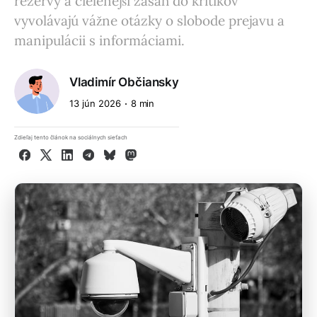
rezervy a cielenejší zásah do kritikov
vyvolávajú vážne otázky o slobode prejavu a
manipulácii s informáciami.
Vladimír Občiansky
13 jún 2026
8 min
Zdieľaj tento článok na sociálnych sieťach
Facebook
X
LinkedIn
Telegram
Bluesky
Mastodon