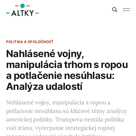
POLITIKA A SPOLOČNOSŤ
Nahlásené vojny,
manipulácia trhom s ropou
a potlačenie nesúhlasu:
Analýza udalostí
Nehlásené vojny, manipulácia s ropou a
potlačenie nesúhlasu sú kľúčové témy analýzy
americkej politiky. Trumpova nestála politika
voči Iránu, vyčerpanie strategickej ropnej