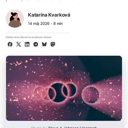
Katarína Kvarková
14 máj 2026
8 min
Zdieľaj tento článok na sociálnych sieťach
Facebook
X
LinkedIn
Telegram
Bluesky
Mastodon
Photo by
Steve A Johnson
/
Unsplash