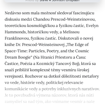
Nedávno som mala možnosť sledovať fascinujúcu
diskusiu medzi Chandou Prescod-Weinsteinovou,
teoretickou kosmológičkou a fyzikou častíc, Evelyn
Hammonds, historičkou vedy, a Melissou
Franklinovou, fyzikou častíc. Diskutovali o novej
knihe Dr. Prescod-Weinsteinovej „The Edge of
Space-Time: Particles, Poetry, and the Cosmic
Dream Boogie“ (Na Hranici Priestoru a Času:
Častice, Poézia a Kozmický Tancový Boj), ktorá sa
snaží priblížiť komplexné témy vesmíru širokej
verejnosti. Rozhovor sa dotkol dôležitosti metafory
vo vede, histórie vedy, politickej relevancie
komunikácie vedy a potreby inkluzívnych naratívov.
Je to povzbudivá výmena názorov, ktorá nás núti
zamyslieť sa nad tým, ako vnímame vesmír a naše