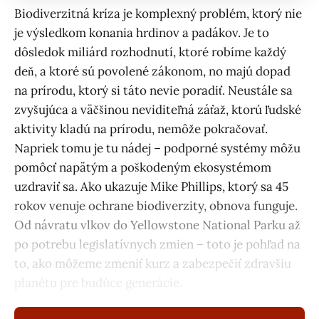
Biodiverzitná kríza je komplexný problém, ktorý nie
je výsledkom konania hrdinov a padákov. Je to
dôsledok miliárd rozhodnutí, ktoré robíme každý
deň, a ktoré sú povolené zákonom, no majú dopad
na prírodu, ktorý si táto nevie poradiť. Neustále sa
zvyšujúca a väčšinou neviditeľná záťaž, ktorú ľudské
aktivity kladú na prírodu, nemôže pokračovať.
Napriek tomu je tu nádej – podporné systémy môžu
pomôcť napätým a poškodeným ekosystémom
uzdraviť sa. Ako ukazuje Mike Phillips, ktorý sa 45
rokov venuje ochrane biodiverzity, obnova funguje.
Od návratu vlkov do Yellowstone National Parku až
po potrebu legislatívnych zmien – toto je pohľad na
to, ako môžeme zmeniť kurz a zabezpečiť zdravšiu
planétu pre budúce generácie.