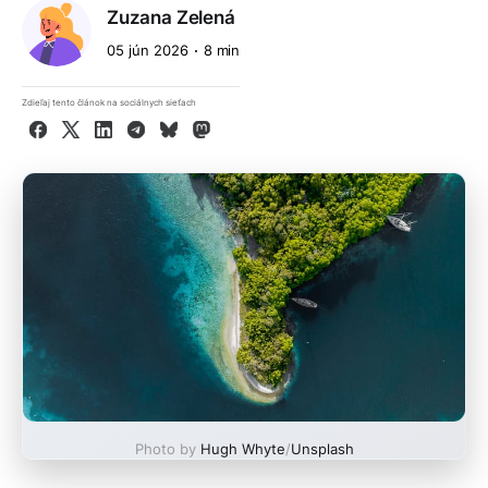
Zuzana Zelená
05 jún 2026
8 min
Zdieľaj tento článok na sociálnych sieťach
Facebook
X
LinkedIn
Telegram
Bluesky
Mastodon
Photo by
Hugh Whyte
/
Unsplash