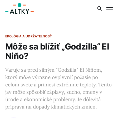
EKOLÓGIA A UDRŽATEĽNOSŤ
Môže sa blížiť „Godzilla“ El
Niño?
Varuje sa pred silným "Godzilla" El Niñom,
ktorý môže výrazne ovplyvniť počasie po
celom svete a priniesť extrémne teploty. Tento
jav môže spôsobiť záplavy, sucho, zmeny v
úrode a ekonomické problémy. Je dôležitá
príprava na dopady klimatických zmien.