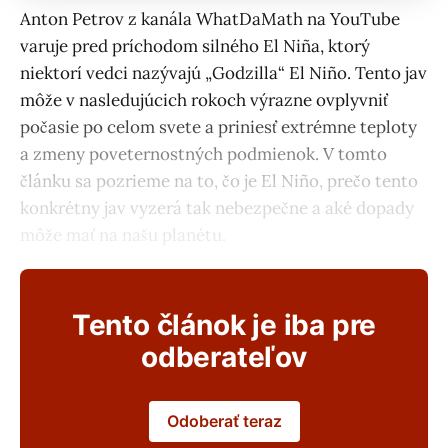
Anton Petrov z kanála WhatDaMath na YouTube
varuje pred príchodom silného El Niña, ktorý
niektorí vedci nazývajú „Godzilla“ El Niño. Tento jav
môže v nasledujúcich rokoch výrazne ovplyvniť
počasie po celom svete a priniesť extrémne teploty
a zmeny poveternostných podmienok. V tomto
článku sa pozrieme na to, čo je El Niño, prečo tento
konkrétny jav vyzerá tak nebezpečne a aké dopady
môže mať na našu planétu.
Tento článok je iba pre
odberateľov
Odoberať teraz