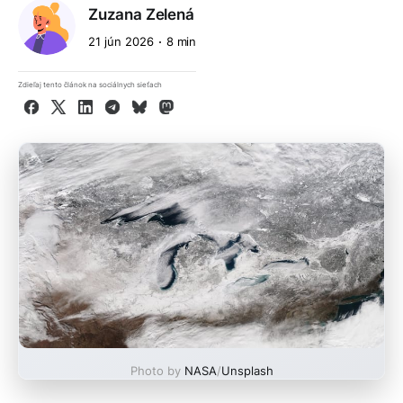
Zuzana Zelená
21 jún 2026
8 min
Zdieľaj tento článok na sociálnych sieťach
Facebook
X
LinkedIn
Telegram
Bluesky
Mastodon
Photo by
NASA
/
Unsplash