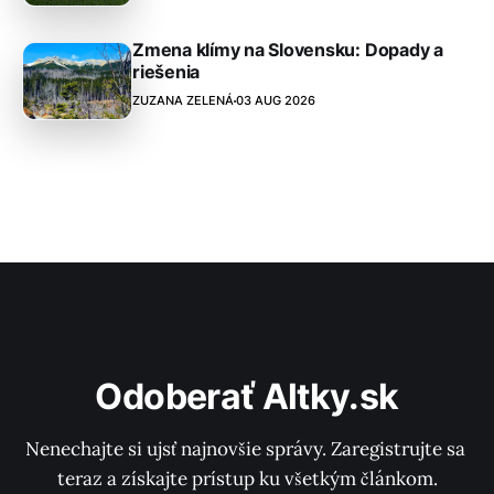
Zmena klímy na Slovensku: Dopady a
riešenia
ZUZANA ZELENÁ
03 AUG 2026
Odoberať Altky.sk
Nenechajte si ujsť najnovšie správy. Zaregistrujte sa 
teraz a získajte prístup ku všetkým článkom.