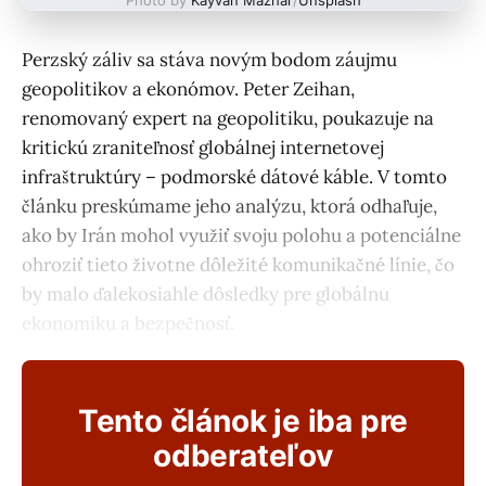
Perzský záliv sa stáva novým bodom záujmu
geopolitikov a ekonómov. Peter Zeihan,
renomovaný expert na geopolitiku, poukazuje na
kritickú zraniteľnosť globálnej internetovej
infraštruktúry – podmorské dátové káble. V tomto
článku preskúmame jeho analýzu, ktorá odhaľuje,
ako by Irán mohol využiť svoju polohu a potenciálne
ohroziť tieto životne dôležité komunikačné línie, čo
by malo ďalekosiahle dôsledky pre globálnu
ekonomiku a bezpečnosť.
Tento článok je iba pre
odberateľov