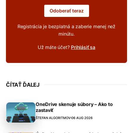
Odoberať teraz
Registrácia je bezplatná a zaberie menej než
minútu.
Už máte účet?
Prihlásiť sa
ČÍTAŤ ĎALEJ
OneDrive skenuje súbory – Ako to
zastaviť
ŠTEFAN ALGORITMOV
06 AUG 2026