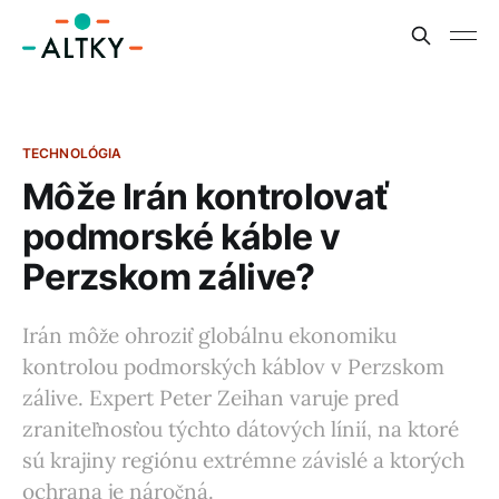
TECHNOLÓGIA
Môže Irán kontrolovať
podmorské káble v
Perzskom zálive?
Irán môže ohroziť globálnu ekonomiku
kontrolou podmorských káblov v Perzskom
zálive. Expert Peter Zeihan varuje pred
zraniteľnosťou týchto dátových línií, na ktoré
sú krajiny regiónu extrémne závislé a ktorých
ochrana je náročná.