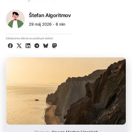
Štefan Algoritmov
29 máj 2026
8 min
Zdieľaj tento článok na sociálnych sieťach
Facebook
X
LinkedIn
Telegram
Bluesky
Mastodon
Photo by
Kayvan Mazhar
/
Unsplash