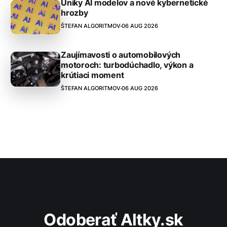
Úniky AI modelov a nové kybernetické
hrozby
ŠTEFAN ALGORITMOV
06 AUG 2026
Zaujímavosti o automobilových
motoroch: turbodúchadlo, výkon a
krútiaci moment
ŠTEFAN ALGORITMOV
06 AUG 2026
Odoberať Altky.sk